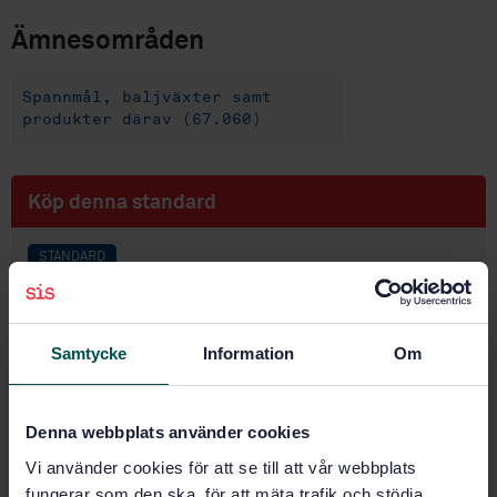
Ämnesområden
Spannmål, baljväxter samt
produkter därav (67.060)
Köp denna standard
STANDARD
SVENSK STANDARD
· SS-EN ISO 712-1:2024
Spannmål och spannmålsprodukter – Bestämning av
fukthalt – Del 1: Referensmetod (ISO 712-1:2024,
Samtycke
Information
Om
IDT)
Prenumerera på standarden - Läs mer
Denna webbplats använder cookies
Vi använder cookies för att se till att vår webbplats
Pris:
943 SEK
fungerar som den ska, för att mäta trafik och stödja