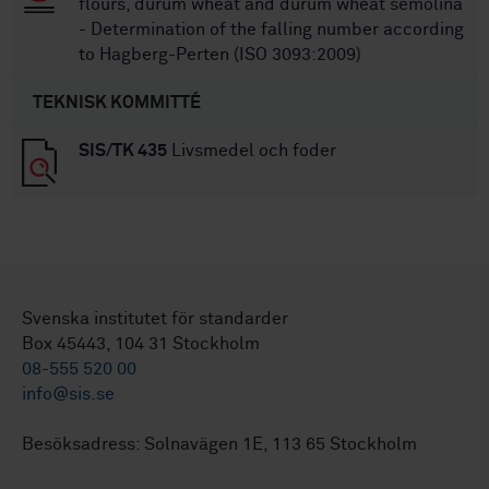
flours, durum wheat and durum wheat semolina
- Determination of the falling number according
to Hagberg-Perten (ISO 3093:2009)
TEKNISK KOMMITTÉ
SIS/TK 435
Livsmedel och foder
Svenska institutet för standarder
Box 45443, 104 31 Stockholm
08-555 520 00
info@sis.se
Besöksadress: Solnavägen 1E, 113 65 Stockholm