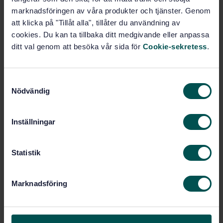
Lägg i varukorgen
marknadsföringen av våra produkter och tjänster. Genom
PDF
att klicka på "Tillåt alla", tillåter du användning av
cookies. Du kan ta tillbaka ditt medgivande eller anpassa
Fler alternativ
ditt val genom att besöka vår sida för
Cookie-sekretess
.
Produktinformation
S
Nödvändig
Engelska
Språk:
a
m
Spannmål, SIS/TK 435/AG 04
Framtagen av:
t
Cereals and cereal
Internationell titel:
Inställningar
y
products — Determination of moisture
content — Part 1: Reference method (ISO
c
712-1:2024, IDT)
k
Statistik
e
STD-82090349
Artikelnummer:
s
1
Utgåva:
Marknadsföring
v
2024-10-01
Fastställd:
a
24
Antal sidor:
l