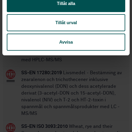
SS-EN ISO 712:2009
Ersätter:
Tillåt alla
Inom samma område
Tillåt urval
STANDARDER
Avvisa
SS-EN 17252:2020
Livsmedel - Bestämning av
phomopsin A i lupinfrön och lupinprodukter
med HPLC-MS/MS
SS-EN 17280:2019
Livsmedel - Bestämning av
zearalenon och trichothecener inklusive
deoxynivalenol (DON) och dess acetylerade
derivat (3-acetyl-DON och 15-acetyl-DON),
nivalenol (NIV) och T-2 och HT-2-toxin i
spannmål och spannmålsprodukter med LC -
MS/MS
SS-EN ISO 3093:2010
Wheat, rye and their