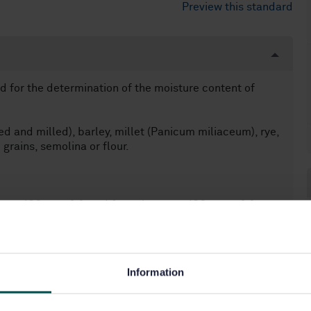
Preview this standard
 for the determination of the moisture content of
d and milled), barley, millet (Panicum miliaceum), rye,
 grains, semolina or flour.
see ISO 6540[5]; and for pulses, see ISO 24557[7].
Information
60)