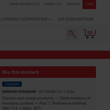
NEWS AND ARTICLES
CONTACT US
SVENSKA
LOGIN
VELOPMENT COOPERATION
SIS SUBSCRIPTION
Buy this standard
STANDARD
SWEDISH STANDARD
· SS-EN ISO 712-1:2024
Cereals and cereal products — Determination of
moisture content — Part 1: Reference method
(ISO 712-1:2024, IDT)