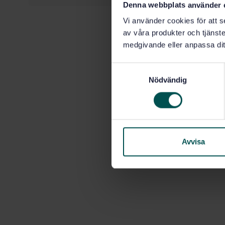
Denna webbplats använder 
Vi använder cookies för att s
av våra produkter och tjänster
medgivande eller anpassa dit
S
Nödvändig
a
m
t
y
c
k
Avvisa
e
s
v
a
l