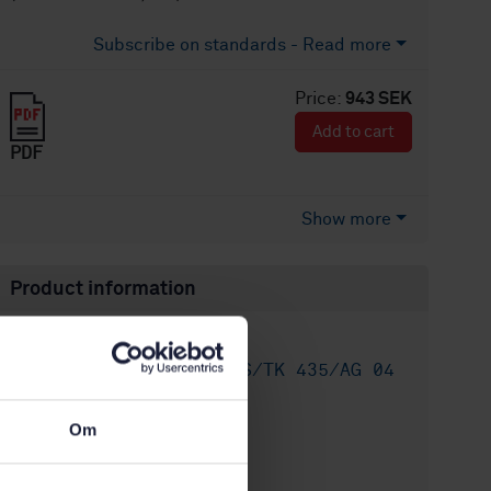
Subscribe on standards - Read more
Price:
943 SEK
Add to cart
PDF
Show more
Product information
English
Language:
Spannmål, SIS/TK 435/AG 04
Written by:
International title:
Om
STD-82090349
Article no:
1
Edition: