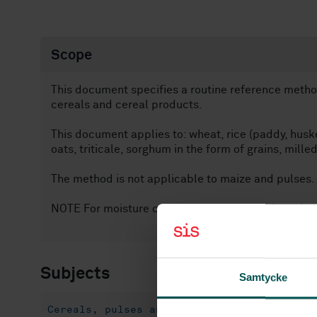
Scope
This document specifies a routine reference method
cereals and cereal products.
This document applies to: wheat, rice (paddy, huske
oats, triticale, sorghum in the form of grains, milled
The method is not applicable to maize and pulses.
NOTE For moisture content determination in maize, 
Subjects
Samtycke
Cereals, pulses and derived products (67.0