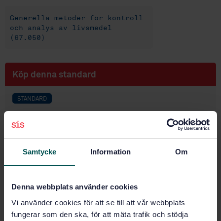
Generella metoder för kontroll
och analys av livsmedel
(67.050)
Köp denna standard
STANDARD
SVENSK STANDARD
· SS-EN 15517:2008
Foodstuffs - Determination of trace elements -
Determination of inorganic arsenic in seaweed by
hydride generation atomic absorption spectrometry
Samtycke
Information
Om
(HGAAS) after acid extraction
Prenumerera på standarden - Läs mer
Denna webbplats använder cookies
Vi använder cookies för att se till att vår webbplats
Pris:
943 SEK
fungerar som den ska, för att mäta trafik och stödja
Lägg i varukorgen