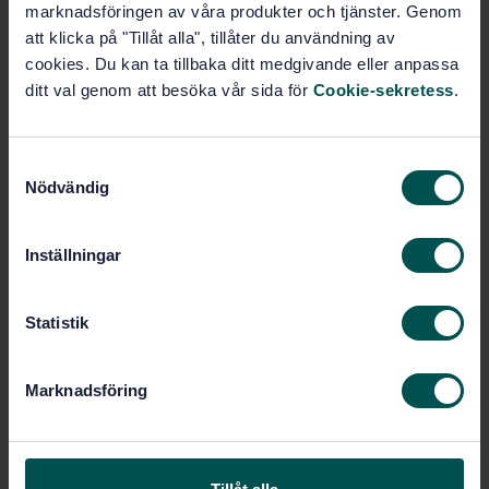
marknadsföringen av våra produkter och tjänster. Genom
PDF
att klicka på "Tillåt alla", tillåter du användning av
cookies. Du kan ta tillbaka ditt medgivande eller anpassa
Fler alternativ
ditt val genom att besöka vår sida för
Cookie-sekretess
.
Produktinformation
S
Nödvändig
Engelska
Språk:
a
m
Livsmedelsanalyser, SIS/TK
Framtagen av:
435/AG 05
t
Inställningar
y
Foodstuffs -
Internationell titel:
c
Determination of trace elements -
Determination of inorganic arsenic in
k
Statistik
seaweed by hydride generation atomic
e
absorption spectrometry (HGAAS) after
s
acid extraction
Marknadsföring
v
STD-65575
Artikelnummer:
a
1
l
Utgåva:
2008-03-14
Fastställd: