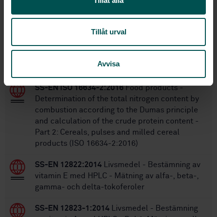
Tillåt alla
24
Antal sidor:
Tillåt urval
Inom samma område
Avvisa
STANDARDER
SS-EN ISO 16634-2:2016
Food products -
Determination of the total nitrogen content by
combustion according to the Dumas principle
and calculation of the crude protein content -
Part 2: Cereals, pulses and milled cereal
products (ISO 16634-2:2016)
SS-EN 12822:2014
Livsmedel - Bestämning av
vitamin E med HPLC - Mätning av alfa-, beta-,
gamma- och delta-tokoferoler
SS-EN 12823-1:2014
Livsmedel - Bestämning