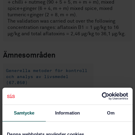
+ chilli + nutmeg (90 + 5 + 5, m + m + m), mixed
spice+ginger (6 + 4, m + m) mixed spice, mixed
turmeric+ginger (2 + 8, m + m).
The validation was carried out over the following
concentration ranges: aflatoxin B1 = 1 µg/kg to 16
µg/kg and total aflatoxins = 2,46 µg/kg to 36,1 µg/kg.
Ämnesområden
Generella metoder för kontroll
och analys av livsmedel
(67.050)
Köp denna standard
Samtycke
Information
Om
STANDARD
SVENSK STANDARD
· SS-EN 17424:2020
Denna webbplats använder cookies