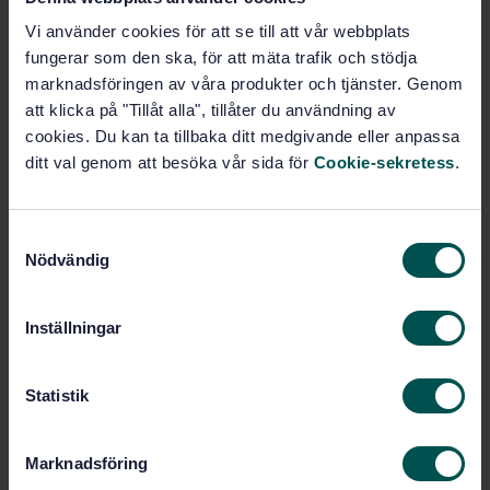
Livsmedel - Bestämning av aflatoxiner i andra
kryddor än paprika efter IAC-rening och HPLC-FLD
Vi använder cookies för att se till att vår webbplats
med postkolonn derivatisering
fungerar som den ska, för att mäta trafik och stödja
marknadsföringen av våra produkter och tjänster. Genom
Prenumerera på standarden - Läs mer
att klicka på "Tillåt alla", tillåter du användning av
cookies. Du kan ta tillbaka ditt medgivande eller anpassa
Pris:
1 250 SEK
ditt val genom att besöka vår sida för
Cookie-sekretess
.
Lägg i varukorgen
PDF
S
Nödvändig
Fler alternativ
a
m
t
Inställningar
Produktinformation
y
c
Engelska
Språk:
k
Statistik
Livsmedelsanalyser, SIS/TK
Framtagen av:
e
435/AG 05
s
Marknadsföring
Foodstuffs -
Internationell titel:
v