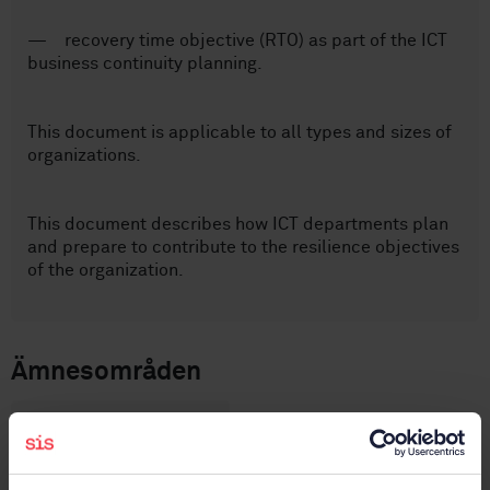
— recovery time objective (RTO) as part of the ICT
business continuity planning.
This document is applicable to all types and sizes of
organizations.
This document describes how ICT departments plan
and prepare to contribute to the resilience objectives
of the organization.
Ämnesområden
IT-säkerhet (35.030)