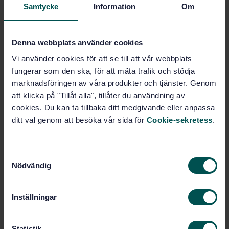
Samtycke
Information
Om
Köp denna standard
STANDARD
Denna webbplats använder cookies
SVENSK STANDARD
· SS-ISO/IEC 27031:2025
Vi använder cookies för att se till att vår webbplats
Cybersäkerhet – Informations- och
fungerar som den ska, för att mäta trafik och stödja
kommunikationsteknikens beredskap för
marknadsföringen av våra produkter och tjänster. Genom
affärskontinuitet (ISO/IEC 27031:2025, IDT)
att klicka på "Tillåt alla", tillåter du användning av
cookies. Du kan ta tillbaka ditt medgivande eller anpassa
Prenumerera på standarden - Läs mer
ditt val genom att besöka vår sida för
Cookie-sekretess
.
Pris:
1 420 SEK
Lägg i varukorgen
S
PDF
Nödvändig
a
m
Fler alternativ
t
Inställningar
y
Produktinformation
c
k
Statistik