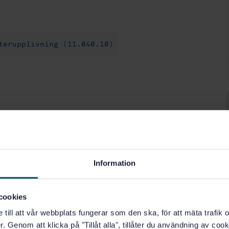
terupplivning (11.040.10)
Information
cookies
e till att vår webbplats fungerar som den ska, för att mäta trafi
. Genom att klicka på "Tillåt alla", tillåter du användning av cooki