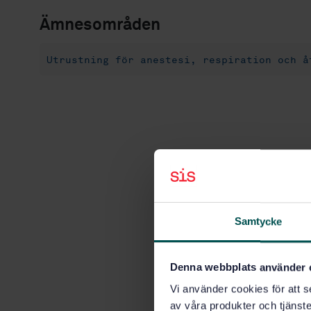
Ämnesområden
Utrustning för anestesi, respiration och å
Samtycke
Denna webbplats använder 
Vi använder cookies för att s
av våra produkter och tjänster