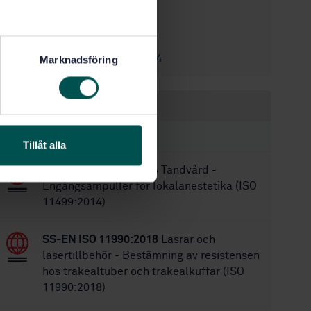
2011-11-09
Fastställd:
77
Antal sidor:
SS-EN 60601-2-4
Ersätter:
Marknadsföring
Inom samma område
STANDARDER
Tillåt alla
SS-EN ISO 11499:2014
Tandvård -
Engångsampuller för lokalanestetika (ISO
11499:2014)
SS-EN ISO 11990:2018
Lasrar och
lasertillbehör - Bestämning av resistensen
hos trakealtuber och trakealkuffar (ISO
11990:2018)