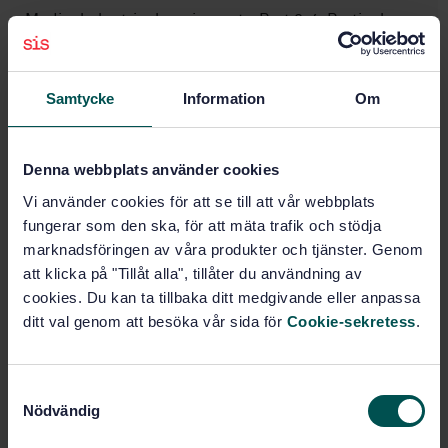
Medical electrical equipment - Part 2-4: Particular
requirements for the basic safety and essential
performance of cardiac defibrillators
Samtycke
Information
Om
Subscribe on standards - Read more
Price:
2 100 SEK
Denna webbplats använder cookies
Add to cart
Vi använder cookies för att se till att vår webbplats
PDF
fungerar som den ska, för att mäta trafik och stödja
marknadsföringen av våra produkter och tjänster. Genom
Show more
att klicka på "Tillåt alla", tillåter du användning av
cookies. Du kan ta tillbaka ditt medgivande eller anpassa
Product information
ditt val genom att besöka vår sida för
Cookie-sekretess
.
English
Language:
S
SEK SVENSK ELSTANDARD
Written by:
Nödvändig
a
International title:
m