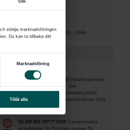
Om
2008-12-15
Fastställd:
36
Antal sidor:
SS-EN 12011
Ersätter:
k och stödja marknadsföringen
SS-EN ISO 16061:2009
Ersätts av:
es. Du kan ta tillbaka ditt
Inom samma område
Marknadsföring
STANDARDER
SS-EN ISO 8637-1:2020
Extrakorporeala
system för blodrening - Del
1:Hemodialysatorer, hemodialysfilter,
Tillåt alla
dialysfilter och hemokoncentratorer (ISO
8637-1:2017)
SS-EN ISO 18777:2009
Transportabla
utrustningar för flytande oxygen för