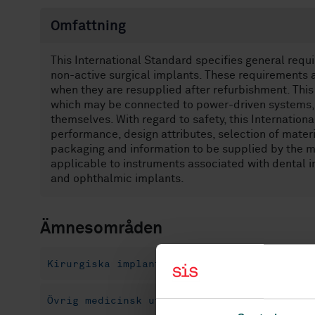
Omfattning
This International Standard specifies general requ
non-active surgical implants. These requirements
when they are resupplied after refurbishment. This
which may be connected to power-driven systems, 
themselves. With regard to safety, this Internation
performance, design attributes, selection of materi
packaging and information to be supplied by the ma
applicable to instruments associated with dental 
and ophthalmic implants.
Ämnesområden
Kirurgiska implantat, proteser och ortoser
Övrig medicinsk utrustning (11.040.99)