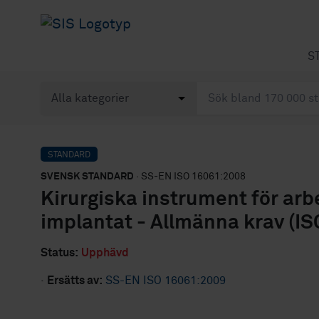
S
STANDARD
SVENSK STANDARD
· SS-EN ISO 16061:2008
Kirurgiska instrument för arb
implantat - Allmänna krav (I
Status:
Upphävd
·
Ersätts av:
SS-EN ISO 16061:2009