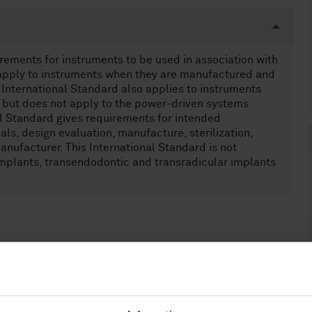
irements for instruments to be used in association with
 apply to instruments when they are manufactured and
 International Standard also applies to instruments
but does not apply to the power-driven systems
al Standard gives requirements for intended
als, design evaluation, manufacture, sterilization,
nufacturer. This International Standard is not
implants, transendodontic and transradicular implants
 (11.040.40)