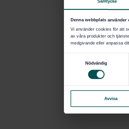
Samtycke
Denna webbplats använder 
Vi använder cookies för att s
av våra produkter och tjänster
medgivande eller anpassa dit
S
Nödvändig
a
m
t
y
c
k
Avvisa
e
s
v
a