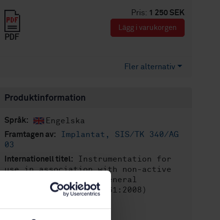
Pris:
1 250 SEK
Lägg i varukorgen
PDF
Fler alternativ
Produktinformation
Engelska
Språk:
Implantat, SIS/TK 340/AG
Framtagen av:
03
Instrumentation for
Internationell titel:
use in association with non-active
surgical implants - General
requirements (ISO 16061:2008)
STD-68541
Artikelnummer:
1
Utgåva: