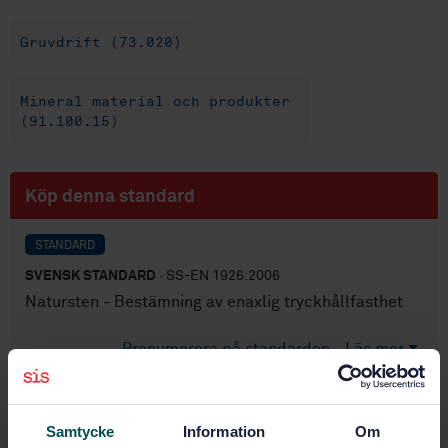
Gruvdrift (73.020)
Mineral material och produkter
(91.100.15)
Köp denna standard
STANDARD
SVENSK STANDARD
· SS-EN 1926:2006
Natursten - Bestämning av enaxlig tryckhållfasthet
Prenumerera på standarden - Läs mer
Pris:
943 SEK
Lägg i varukorgen
Samtycke
Information
Om
PDF