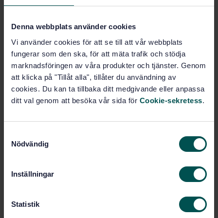
Fler alternativ
Denna webbplats använder cookies
Vi använder cookies för att se till att vår webbplats
Produktinformation
fungerar som den ska, för att mäta trafik och stödja
marknadsföringen av våra produkter och tjänster. Genom
Engelska
Språk:
att klicka på "Tillåt alla", tillåter du användning av
cookies. Du kan ta tillbaka ditt medgivande eller anpassa
Naturstensprodukter samt
Framtagen av:
markbeläggningsprodukter av betong,
ditt val genom att besöka vår sida för
Cookie-sekretess
.
SIS/TK 508
Natural stone test
Internationell titel:
methods - Determination of uniaxial
S
Nödvändig
compressive strength
a
m
STD-57356
Artikelnummer:
t
3
Utgåva:
Inställningar
y
2006-12-21
Fastställd:
c
18
Antal sidor:
k
Statistik
e