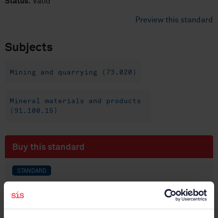
Status:
Valid
Preview this standard
Subjects
Mining and quarrying (73.020)
Mineral materials and products
(91.100.15)
Buy this standard
STANDARD
SWEDISH STANDARD
· SS-EN 1926:2006
Natural stone test methods - Determination of
uniaxial compressive strength