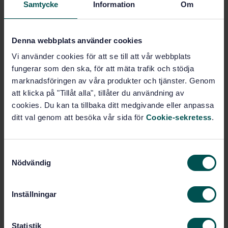
Samtycke
Information
Om
Subscribe on standards - Read more
Price:
943 SEK
Denna webbplats använder cookies
Add to cart
Vi använder cookies för att se till att vår webbplats
PDF
fungerar som den ska, för att mäta trafik och stödja
marknadsföringen av våra produkter och tjänster. Genom
Show more
att klicka på "Tillåt alla", tillåter du användning av
cookies. Du kan ta tillbaka ditt medgivande eller anpassa
ditt val genom att besöka vår sida för
Cookie-sekretess
.
Product information
English
Language:
S
Svenska institutet för
Written by:
Nödvändig
a
standarder
m
International title:
t
Inställningar
STD-57356
Article no:
y
3
c
Edition:
k
Statistik