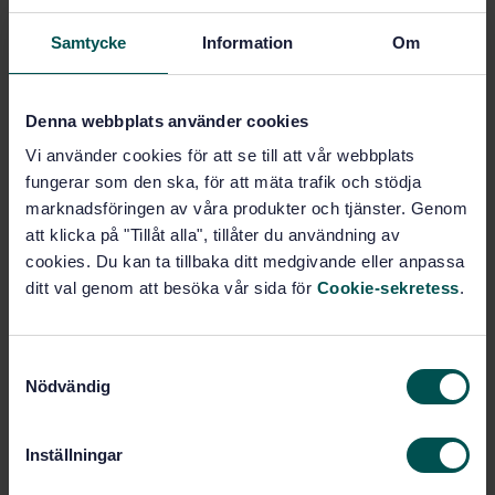
STANDARD
Samtycke
Information
Om
TEKNISKA SPECIFIKATIONER
· SIS-OHSAS 18001:2007
Ledningssystem för arbetsmiljö - Krav
Denna webbplats använder cookies
Prenumerera på standarden - Läs mer
Vi använder cookies för att se till att vår webbplats
Pris:
1 737 SEK
fungerar som den ska, för att mäta trafik och stödja
Lägg i varukorgen
marknadsföringen av våra produkter och tjänster. Genom
PDF
att klicka på "Tillåt alla", tillåter du användning av
cookies. Du kan ta tillbaka ditt medgivande eller anpassa
Fler alternativ
ditt val genom att besöka vår sida för
Cookie-sekretess
.
Produktinformation
S
Nödvändig
a
Engelska
Svenska
Språk:
m
Miljöledning, SIS/TK 207
Framtagen av:
t
Inställningar
Occupational health and
Internationell titel:
y
safety assessment series Occupational