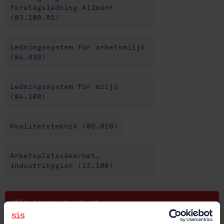
företagsledning Allmänt
(03.100.01)
Ledningssystem för arbetsmiljö
(04.030)
Ledningssystem för miljö
(04.100)
Kvalitetsteknik (06.020)
Arbetsplatssäkerhet,
industrihygien (13.100)
Köp denna standard