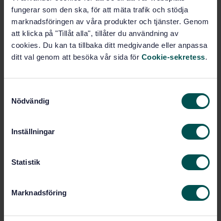
Lägg i varukorgen
fungerar som den ska, för att mäta trafik och stödja
PDF
marknadsföringen av våra produkter och tjänster. Genom
att klicka på "Tillåt alla", tillåter du användning av
Fler alternativ
cookies. Du kan ta tillbaka ditt medgivande eller anpassa
ditt val genom att besöka vår sida för
Cookie-sekretess
.
Produktinformation
S
Engelska
Språk:
Nödvändig
a
El- och hybridfordon, SIS/TK
Framtagen av:
m
517
t
Inställningar
Electrically propelled
Internationell titel:
y
road vehicles - Safety specifications -
c
Part 4: Post crash electrical safety
k
Statistik
requirements (ISO 6469-4:2015, IDT)
e
STD-8018390
Artikelnummer:
s
Marknadsföring
1
Utgåva:
v
2016-01-13
Fastställd:
a