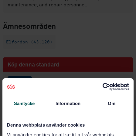
maintenance, and repair personnel.
Ämnesområden
Elfordon (43.120)
Köp denna standard
STANDARD
SVENSK STANDARD
· SS-ISO 6469-4:2016
Eldrivna vägfordon - Säkerhetskrav - Del 4:
Säkerhetskrav efter kollision (ISO 6469-4:2015, IDT)
Samtycke
Information
Om
Prenumerera på standarden - Läs mer
Denna webbplats använder cookies
Pris:
943 SEK
Vi använder cookies för att se till att vår webbplats