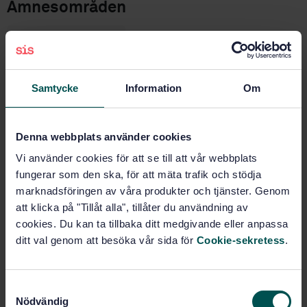
Ämnesområden
Elfordon (43.120)
Samtycke
Information
Om
Köp denna standard
STANDARD
Denna webbplats använder cookies
SVENSK STANDARD
· SS-ISO 23274-2:2012
Vi använder cookies för att se till att vår webbplats
Hybrid-eldrivna vägfordon - Mätning av avgasutsläpp
fungerar som den ska, för att mäta trafik och stödja
och bränsleförbrukning - Del 2: Fordon med extern
marknadsföringen av våra produkter och tjänster. Genom
laddning (ISO 23274-2:2012, IDT)
att klicka på "Tillåt alla", tillåter du användning av
cookies. Du kan ta tillbaka ditt medgivande eller anpassa
Prenumerera på standarden - Läs mer
ditt val genom att besöka vår sida för
Cookie-sekretess
.
Pris:
1 420 SEK
Lägg i varukorgen
S
PDF
Nödvändig
a