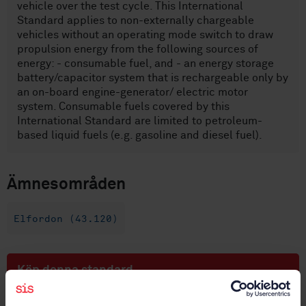
vehicle over the test cycle. This International
Standard applies to non-externally chargeable
vehicles without an operating mode switch to draw
propulsion energy from the following sources of
energy: - consumable fuel, and - an energy storage
battery/capacitor system that is rechargeable only by
an on-board engine-generator/ electric motor
system. Consumable fuels covered by this
International Standard are limited to petroleum-
based liquid fuels (e.g. gasoline and diesel fuel).
Ämnesområden
Elfordon (43.120)
Köp denna standard
STANDARD