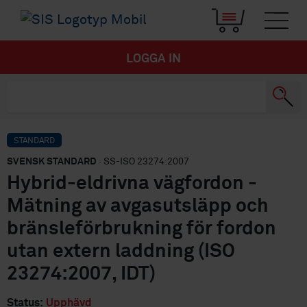
LOGGA IN
STANDARD
SVENSK STANDARD
· SS-ISO 23274:2007
Hybrid-eldrivna vägfordon -
Mätning av avgasutsläpp och
bränsleförbrukning för fordon
utan extern laddning (ISO
23274:2007, IDT)
Status:
Upphävd