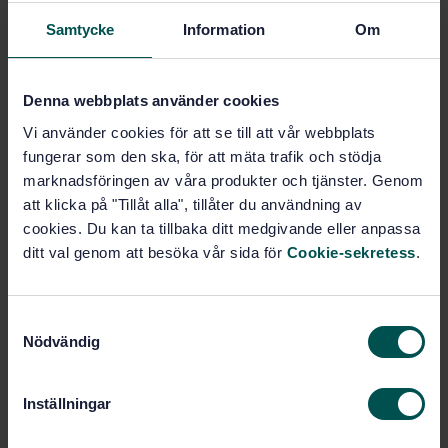
SVENSK STANDARD
· SS-ISO 23274:2007
Samtycke
Information
Om
Hybrid-eldrivna vägfordon - Mätning av avgasutsläpp
och bränsleförbrukning för fordon utan extern
laddning (ISO 23274:2007, IDT)
Denna webbplats använder cookies
Vi använder cookies för att se till att vår webbplats
Prenumerera på standarden - Läs mer
fungerar som den ska, för att mäta trafik och stödja
marknadsföringen av våra produkter och tjänster. Genom
Pris:
1 420 SEK
att klicka på "Tillåt alla", tillåter du användning av
Lägg i varukorgen
cookies. Du kan ta tillbaka ditt medgivande eller anpassa
PDF
ditt val genom att besöka vår sida för
Cookie-sekretess
.
Fler alternativ
S
Nödvändig
a
Produktinformation
m
t
Engelska
Språk:
Inställningar
y
El- och hybridfordon, SIS/TK
Framtagen av:
c
517