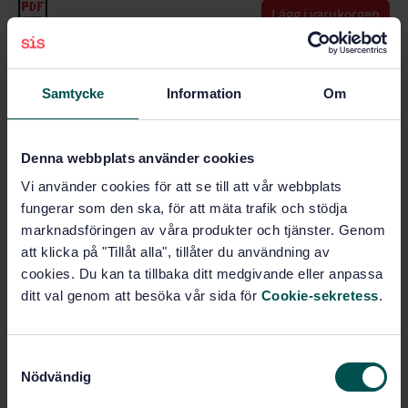
Lägg i varukorgen
PDF
Fler alternativ
Samtycke
Information
Om
Produktinformation
Denna webbplats använder cookies
Engelska
Språk:
Vi använder cookies för att se till att vår webbplats
Standardiseringsarbete utan
Framtagen av:
fungerar som den ska, för att mäta trafik och stödja
svenskt deltagande, SIS/TK 998
marknadsföringen av våra produkter och tjänster. Genom
Aerospace series -
att klicka på "Tillåt alla", tillåter du användning av
Internationell titel:
Elements of electrical and optical
cookies. Du kan ta tillbaka ditt medgivande eller anpassa
connection - Test methods - Part 201:
ditt val genom att besöka vår sida för
Cookie-sekretess
.
Contact resistance - Low level
STD-18362
Artikelnummer:
S
1
Utgåva:
Nödvändig
a
1996-04-19
Fastställd:
m