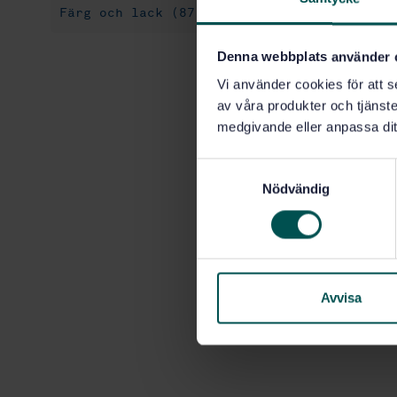
Färg och lack (87.040)
Denna webbplats använder 
Vi använder cookies för att s
av våra produkter och tjänster
medgivande eller anpassa dit
S
Nödvändig
a
m
t
y
c
k
Avvisa
e
s
v
a