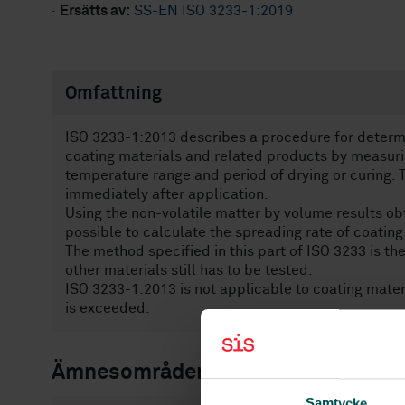
·
Ersätts av:
SS-EN ISO 3233-1:2019
Omfattning
ISO 3233-1:2013 describes a procedure for determi
coating materials and related products by measurin
temperature range and period of drying or curing.
immediately after application.
Using the non-volatile matter by volume results obt
possible to calculate the spreading rate of coating
The method specified in this part of ISO 3233 is the
other materials still has to be tested.
ISO 3233-1:2013 is not applicable to coating mater
is exceeded.
Ämnesområden
Samtycke