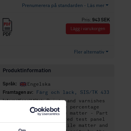
Prenumerera på standarden - Läs mer
Pris:
943 SEK
Lägg i varukorgen
PDF
Fler alternativ
Produktinformation
Engelska
Språk:
Färg och lack, SIS/TK 433
Framtagen av:
Paints and varnishes
Internationell titel:
- Determination of the percentage
volume of non-volatile matter - Part
1: Method using a coated test panel
to determine non-volatile matter and
Om