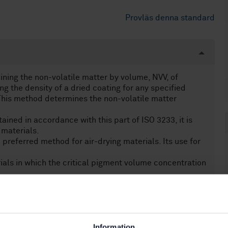
Provläs denna standard
ning the non-volatile matter by volume, NVV, of
g the density of a dried coating for any specified
 This method determines the non-volatile matter
ained in accordance with this part of ISO 3233, it is
 materials.
 preferred method for air-drying materials. Its use for
ials in which the critical pigment volume concentration
Information