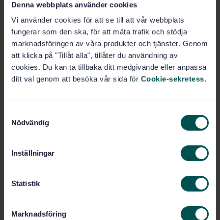
Kriterier för hållbarhet och minskade växthusgaser
Denna webbplats använder cookies
för biomassa för energiändamål – Principer, kriterier,
Vi använder cookies för att se till att vår webbplats
indikatorer och verifiering – Del 1: Terminologi
fungerar som den ska, för att mäta trafik och stödja
marknadsföringen av våra produkter och tjänster. Genom
Prenumerera på standarden - Läs mer
att klicka på "Tillåt alla", tillåter du användning av
cookies. Du kan ta tillbaka ditt medgivande eller anpassa
Pris:
1 250 SEK
ditt val genom att besöka vår sida för
Cookie-sekretess
.
Lägg i varukorgen
PDF
S
Fler alternativ
Nödvändig
a
m
t
Produktinformation
Inställningar
y
Engelska
Språk:
c
k
Statistik
Hållbarhetskriterier för
Framtagen av:
bioenergi, SIS/TK 526
e
s
Sustainability and
Internationell titel:
Marknadsföring
v