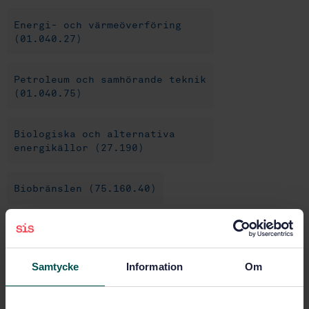
Energi- och värmeöverföring
(01.040.27)
Petroleum och samhörande teknik
(01.040.75)
Biologiska och alternativa
energikällor (27.190)
Biobränslen (75.160.40)
Köp denna standard
Samtycke
Information
Om
STANDARD
SVENSK STANDARD
· SS-EN 16214-1:2024