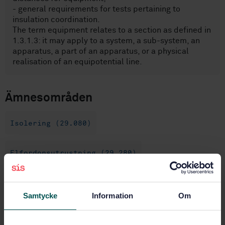
- general requirements for tests pertaining to
insulation coordination.
The term equipment relates to a section as defined in
1.3.1.3: it may apply to a system, a sub-system, an
apparatus, a part of an apparatus, or a physical
realisation of an equipotential line.
Ämnesområden
Isolering (29.080)
Elfordonsutrustning (29.280)
Järnvägsteknik Allmänt (45.020)
Samtycke
Information
Om
Köp denna standard