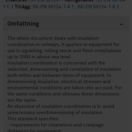
·
Ersätts av:
SS-EN 50124-1
Korrigeras av:
SS-EN 50124-
1 C 1
Tillägg:
SS-EN 50124-1 A 1
,
SS-EN 50124-1 A 2
Omfattning
The whole document deals with insulation
coordination in railways. It applies to equipment for
use in signalling, rolling stock and fixed installations
up to 2000 m above sea level.
Insulation coordination is concerned with the
selection, dimensioning and correlation of insulation
both within and between items of equipment. In
dimensioning insulation, electrical stresses and
environmental conditions are taken into account. For
the same conditions and stresses these dimensions
are the same.
An objective of insulation coordination is to avoid
unnecessary overdimensioning of insulation.
This standard specifies:
- requirements for clearances and creepage
distances for equipment;