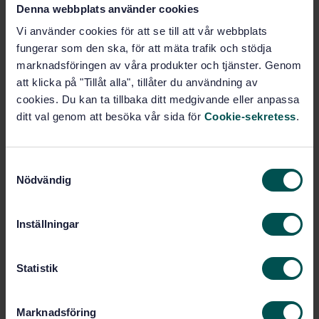
Denna webbplats använder cookies
STANDARD
Vi använder cookies för att se till att vår webbplats
fungerar som den ska, för att mäta trafik och stödja
SVENSK STANDARD
· SS-EN 50124-1
marknadsföringen av våra produkter och tjänster. Genom
Järnvägsanläggningar - Isolationskoordination - Del
att klicka på "Tillåt alla", tillåter du användning av
1: Grundläggande fordringar - Kryp- och luftavstånd
cookies. Du kan ta tillbaka ditt medgivande eller anpassa
ditt val genom att besöka vår sida för
Cookie-sekretess
.
Prenumerera på standarden - Läs mer
Pris:
1 333 SEK
S
Lägg i varukorgen
Nödvändig
a
PDF
m
t
Fler alternativ
Inställningar
y
c
Produktinformation
k
Statistik
e
Engelska
Språk:
s
Marknadsföring
SEK SVENSK ELSTANDARD
Framtagen av: