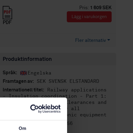
Pris:
1 609 SEK
Lägg i varukorgen
PDF
Fler alternativ
Produktinformation
Engelska
Språk:
SEK SVENSK ELSTANDARD
Framtagen av:
Railway applications
Internationell titel:
- Insulation coordination - Part 1:
Basic requirements - Clearances and
creepage distances for all
electrical and electronic equipment
STD-3337456
Artikelnummer:
Om
2
Utgåva: