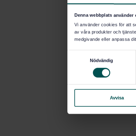
Denna webbplats använder 
Vi använder cookies för att s
av våra produkter och tjänster
medgivande eller anpassa dit
S
Nödvändig
a
m
t
y
c
k
Avvisa
e
s
v
a
l