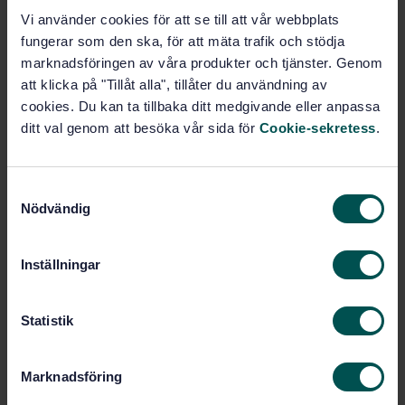
distances for all electrical and
Vi använder cookies för att se till att vår webbplats
electronic equipment
fungerar som den ska, för att mäta trafik och stödja
STD-3332113
Artikelnummer:
marknadsföringen av våra produkter och tjänster. Genom
att klicka på "Tillåt alla", tillåter du användning av
1
Utgåva:
cookies. Du kan ta tillbaka ditt medgivande eller anpassa
2005-08-22
Fastställd:
ditt val genom att besöka vår sida för
Cookie-sekretess
.
6
Antal sidor:
SS-EN 50124-1
Tillägg till:
S
SS-EN 50124-1
Ersätts av:
Nödvändig
a
m
Inom samma område
t
Inställningar
y
STANDARDER
c
k
Statistik
SS-EN 50209
Roterande elektriska maskiner -
e
Isolationsprovning av härvor till högspända
s
maskiner
Marknadsföring
v