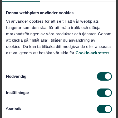
Pris:
645 SEK
Lägg i varukorgen
Denna webbplats använder cookies
PDF
Vi använder cookies för att se till att vår webbplats
fungerar som den ska, för att mäta trafik och stödja
Fler alternativ
marknadsföringen av våra produkter och tjänster. Genom
att klicka på "Tillåt alla", tillåter du användning av
cookies. Du kan ta tillbaka ditt medgivande eller anpassa
Produktinformation
ditt val genom att besöka vår sida för
Cookie-sekretess
.
Engelska
Språk:
SEK SVENSK ELSTANDARD
Framtagen av:
S
Overhead electrical
Internationell titel:
Nödvändig
a
conductors - Formed wire, concentric
m
lay, stranded conductors
t
STD-3330997
Inställningar
Artikelnummer:
y
1
Utgåva:
c
2003-05-26
Fastställd:
k
Statistik
e
26
Antal sidor: