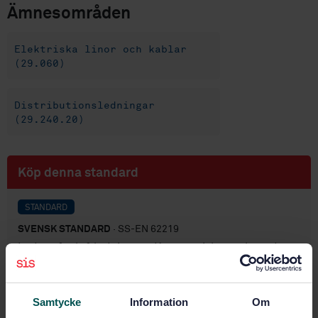
Ämnesområden
Elektriska linor och kablar
(29.060)
Distributionsledningar
(29.240.20)
Köp denna standard
STANDARD
SVENSK STANDARD
· SS-EN 62219
Ledare för luftledningar - Koncentriskt uppbyggda
linor av trådar med icke-cirkulärt tvärsnitt
Prenumerera på standarden - Läs mer
Samtycke
Information
Om