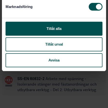
s
Marknadsföring
v
Inom samma område
a
l
STANDARDER
Tillåt alla
SS-EN 50340
Arbete med spänning -
Hydrauliska kabelsaxar för nominell spänning
Tillåt urval
högst 30 kV AC
SS-EN 60832-1
Arbete med spänning -
Avvisa
Isolerande stänger med fästanordningar och
utbytbara verktyg - Del 1: Isolerande stänger
SS-EN 60832-2
Arbete med spänning -
Isolerande stänger med fästanordningar och
utbytbara verktyg - Del 2: Utbytbara verktyg