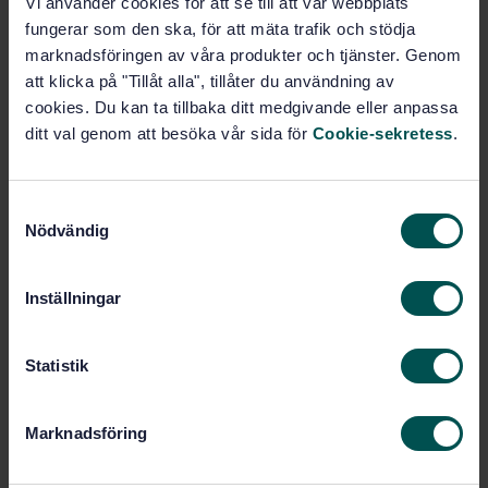
Vi använder cookies för att se till att vår webbplats
fungerar som den ska, för att mäta trafik och stödja
Köp denna standard
marknadsföringen av våra produkter och tjänster. Genom
att klicka på "Tillåt alla", tillåter du användning av
STANDARD
cookies. Du kan ta tillbaka ditt medgivande eller anpassa
ditt val genom att besöka vår sida för
Cookie-sekretess
.
SVENSK STANDARD
· SS-EN 62193
Arbete med spänning - Teleskopiska stänger och
teleskopiska mätstänger
S
Nödvändig
a
Prenumerera på standarden - Läs mer
m
Pris:
645 SEK
t
Inställningar
y
Lägg i varukorgen
c
PDF
k
Statistik
e
Fler alternativ
s
Marknadsföring
v
Produktinformation
a