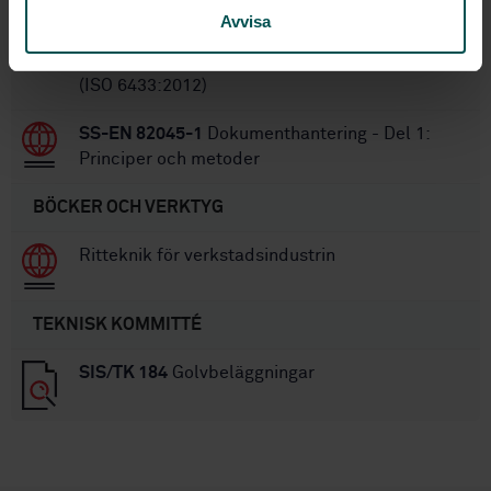
Avvisa
SS-EN ISO 6433:2012
Teknisk
produktdokumentation - Positionsnumrering
(ISO 6433:2012)
SS-EN 82045-1
Dokumenthantering - Del 1:
Principer och metoder
BÖCKER OCH VERKTYG
Ritteknik för verkstadsindustrin
TEKNISK KOMMITTÉ
SIS/TK 184
Golvbeläggningar