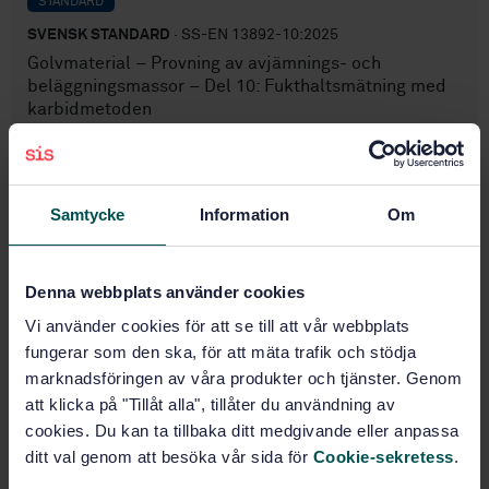
STANDARD
SVENSK STANDARD
· SS-EN 13892-10:2025
Golvmaterial – Provning av avjämnings- och
beläggningsmassor – Del 10: Fukthaltsmätning med
karbidmetoden
Prenumerera på standarden - Läs mer
Pris:
543 SEK
Samtycke
Information
Om
Lägg i varukorgen
PDF
Denna webbplats använder cookies
Fler alternativ
Vi använder cookies för att se till att vår webbplats
fungerar som den ska, för att mäta trafik och stödja
marknadsföringen av våra produkter och tjänster. Genom
Produktinformation
att klicka på "Tillåt alla", tillåter du användning av
cookies. Du kan ta tillbaka ditt medgivande eller anpassa
Engelska
Språk:
ditt val genom att besöka vår sida för
Cookie-sekretess
.
Avjämnings- och
Framtagen av: