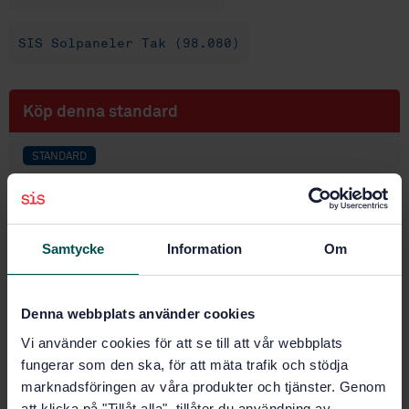
SIS Solpaneler Tak (98.080)
Köp denna standard
STANDARD
SVENSK STANDARD
· SS-EN 1990/A1:2005
Eurokod - Grundläggande dimensioneringsregler för
bärverk
Samtycke
Information
Om
Prenumerera på standarden - Läs mer
Pris:
1 420 SEK
Denna webbplats använder cookies
Lägg i varukorgen
Vi använder cookies för att se till att vår webbplats
PDF
fungerar som den ska, för att mäta trafik och stödja
marknadsföringen av våra produkter och tjänster. Genom
Fler alternativ
att klicka på "Tillåt alla", tillåter du användning av