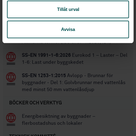
Inom samma område
Tillåt urval
STANDARDER
SS-ISO 6707-1:2021
Bygg- och
Avvisa
anläggningsarbeten - Vokabulär - Del 1:
Allmänna termer (ISO 6707-1:2020, IDT)
SS-EN 1991-1-6:2026
Eurokod 1 – Laster – Del
1-6: Last under byggskedet
SS-EN 1253-1:2015
Avlopp - Brunnar för
byggnader - Del 1: Golvbrunnar med vattenlås
med minst 50 mm vattenlåsdjup
BÖCKER OCH VERKTYG
Energibesiktning av byggnader –
flerbostadshus och lokaler