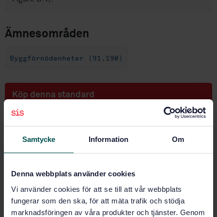
Ämnesområden
Byggförnödenheter (91.190)
Köp denna standard
STANDARD
SVENSK STANDARD
· SS-EN 13126-3:2023
Samtycke
Information
Om
Byggnadsbeslag - Beslag till fönster och
fönsterdörrar - Krav och provningsmetoder - Del 3:
Handtag främst för spanjolettmanövrerade fönster
Denna webbplats använder cookies
och fönsterdörrar
Vi använder cookies för att se till att vår webbplats
Prenumerera på standarden - Läs mer
fungerar som den ska, för att mäta trafik och stödja
marknadsföringen av våra produkter och tjänster. Genom