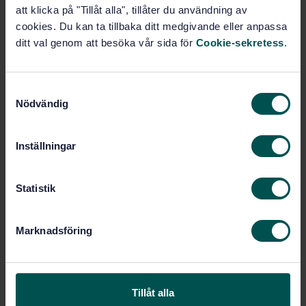
Pris:
1 045 SEK
att klicka på "Tillåt alla", tillåter du användning av
Lägg i varukorgen
cookies. Du kan ta tillbaka ditt medgivande eller anpassa
PDF
ditt val genom att besöka vår sida för
Cookie-sekretess
.
Fler alternativ
S
Nödvändig
a
Produktinformation
m
t
Inställningar
Engelska
Språk:
y
Lås och beslag, SIS/TK 615
Framtagen av:
c
Building hardware -
k
Statistik
Internationell titel:
Hardware for windows and door-height
e
windows - Requirements and test methods
s
- Part 3: Handles, primarily for Tilt
Marknadsföring
v
and Turn, Tilt-First and Turn-Only
a
hardware
l
STD-80041057
Artikelnummer:
Tillåt alla
2
Utgåva: