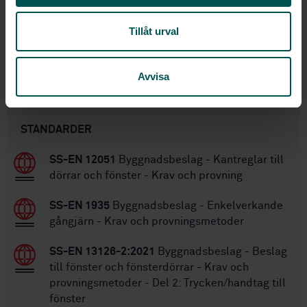
2023-02-13
Fastställd:
Tillåt urval
36
Antal sidor:
SS-EN 13126-3:2011
Ersätter:
Avvisa
Inom samma område
STANDARDER
SS-EN 12051
Byggnadsbeslag - Kantreglar till
dörrar och fönster - Krav och provning
SS-EN 1935
Byggnadsbeslag - Enkelverkande
gångjärn - Krav och provningsmetoder
SS-EN 13126-2:2021
Byggnadsbeslag - Beslag
till fönster och fönsterdörrar - Krav och
provningsmetoder - Del 2: Trycken/handtag till
fönster