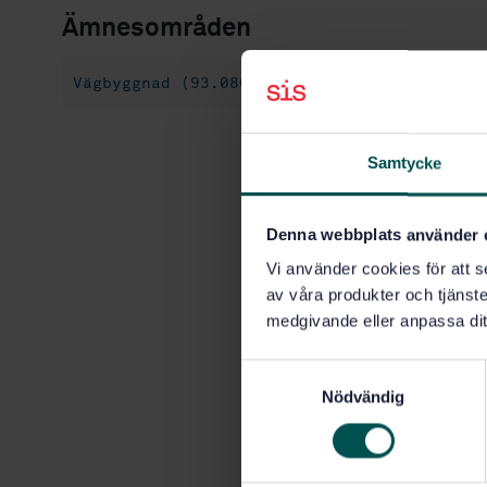
Ämnesområden
Vägbyggnad (93.080)
Samtycke
Denna webbplats använder 
Vi använder cookies för att s
av våra produkter och tjänster
medgivande eller anpassa dit
S
Nödvändig
a
m
t
y