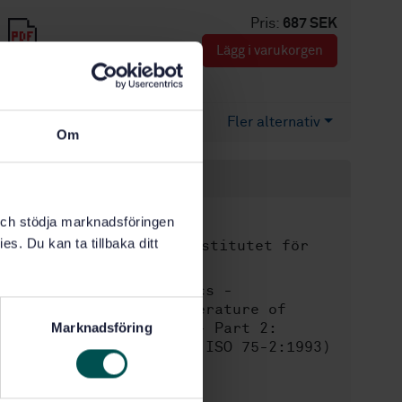
Pris:
687 SEK
Lägg i varukorgen
PDF
Fler alternativ
Om
Produktinformation
Engelska
Språk:
k och stödja marknadsföringen
es. Du kan ta tillbaka ditt
Svenska institutet för
Framtagen av:
standarder
Plastics -
Internationell titel:
Determination of temperature of
deflection under load - Part 2:
Marknadsföring
Plastics and ebonite (ISO 75-2:1993)
STD-18094
Artikelnummer:
1
Utgåva: