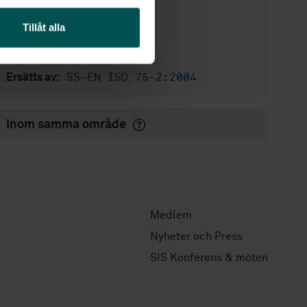
1996-03-15
Fastställd:
Tillåt alla
6
Antal sidor:
SS-ISO 75
Ersätter:
SS-EN ISO 75-2:2004
Ersätts av:
Inom samma område
Medlem
Nyheter och Press
SIS Konferens & möten