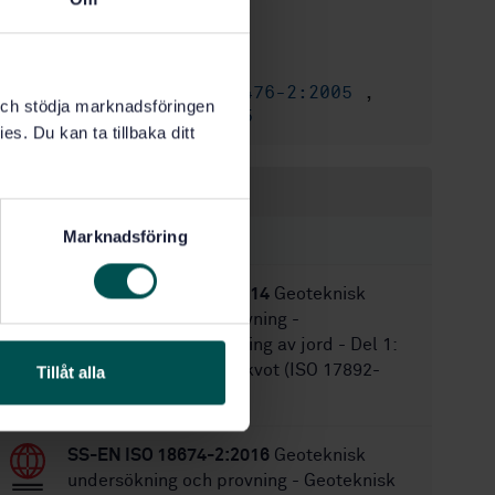
2011-12-08
Fastställd:
16
Antal sidor:
SS-EN ISO 22476-2:2005
,
Tillägg till:
k och stödja marknadsföringen
SS-EN ISO 22476-2:2005
es. Du kan ta tillbaka ditt
Inom samma område
Marknadsföring
STANDARDER
SS-EN ISO 17892-1:2014
Geoteknisk
undersökning och provning -
Laboratorieundersökning av jord - Del 1:
Bestämning av vattenkvot (ISO 17892-
Tillåt alla
1:2014)
SS-EN ISO 18674-2:2016
Geoteknisk
undersökning och provning - Geoteknisk