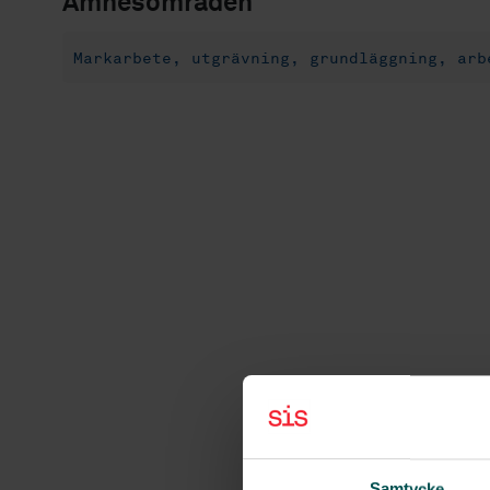
Ämnesområden
Markarbete, utgrävning, grundläggning, arb
Samtycke