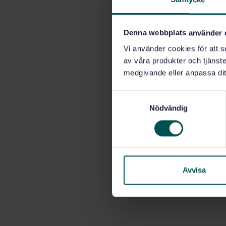
Denna webbplats använder 
Vi använder cookies för att s
av våra produkter och tjänster
medgivande eller anpassa dit
S
Nödvändig
a
m
t
y
c
k
Avvisa
e
s
v
a