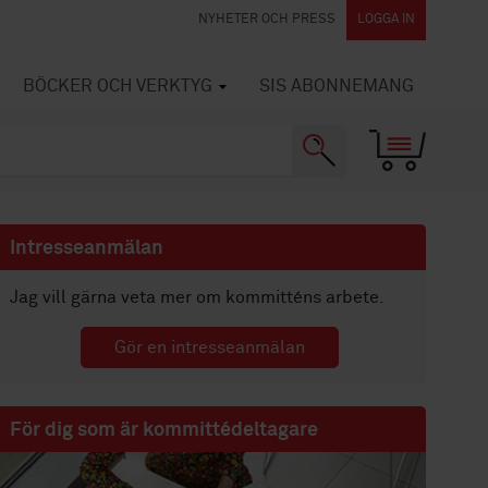
NYHETER OCH PRESS
LOGGA IN
BÖCKER OCH VERKTYG
SIS ABONNEMANG
Intresseanmälan
Jag vill gärna veta mer om kommitténs arbete.
Gör en intresseanmälan
För dig som är kommittédeltagare