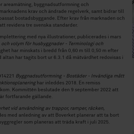
ör areamätning, byggnadsutformning och
marknadens krav och ändrade regelverk, samt bidrar till
anpassat bostadsbyggande. Efter krav från marknaden och
tt revidera tre svenska standarder.
mplettering med nya illustrationer, publicerades i mars
 och volym för husbyggnader - Terminologi och
ghet har minskats i bredd från 0,60 m till 0,50 m efter
tan har tagits bort ur 6.3.1 då mätvärdhet redovisas i
 914221
Byggnadsutformning - Bostäder - Invändiga mått
nktionsplanering
har inleddes 2018. En remiss
kom. Kommittén beslutade den 9 september 2022 att
är fortfarande gällande.
rhet vid användning av trappor, ramper, räcken,
des med anledning av att Boverket planerar att ta bort
ggregler som planeras att träda kraft i juli 2025.