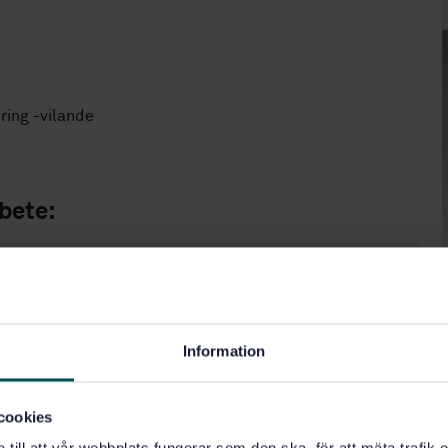
ring -vilande
bete:
4 standarder
4 arbetsgrupper
Information
5 företag och organisationer
cookies