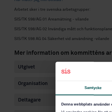
Arbetet sker i tre svenska arbetsgrupper:
SIS/TK 598/AG 01 Areamätning - vilande
SIS/TK 598/AG 02 Invändiga mått och funktionsplane
SIS/TK 598 AG 04 Säkerhet vid användning -vilande
Mer information om kommitténs ar
Utgivet
Organisation
Samtycke
Deltagare
Denna webbplats använder 