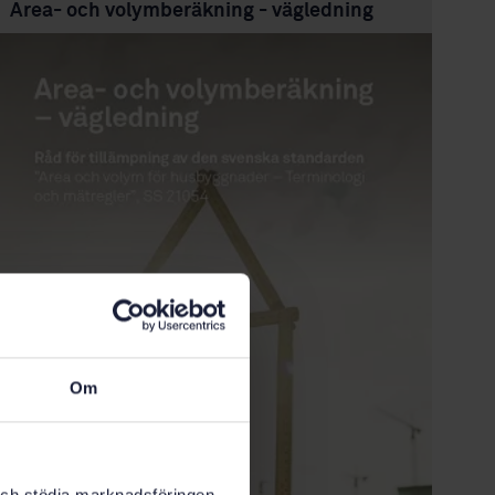
Area- och volymberäkning - vägledning
Om