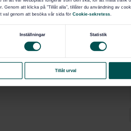
e till att vår webbplats fungerar som den ska, för att mäta trafi
. Genom att klicka på "Tillåt alla", tillåter du användning av cooki
t val genom att besöka vår sida för
Cookie-sekretess
.
Inställningar
Statistik
nader (91.040)
Tillåt urval