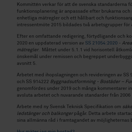
Kommittén verkar för att de svenska standarderna f
funktionsplanering är anpassade efter brukarna och 
enhetliga mätregler och ett hållbart och funktions
intressentmöte 2015 bildades två arbetsgrupper för a
Efter en omfattande redigering, förtydligande och ko
2020 en uppdaterad version av
SS 21054:2020
-
Area
mätregler
. Måttet under 5.1.1 vid horisontell åtkomli
önskemål under remissen och begreppet underbyggd al
avsnitt 5.
Arbetet med ihopslagningen och revideringen av SS
och SS 914222
Byggnadsutformning - Bostäder – Fu
genomfördes under 2019 och många kommentarer in
avsluta arbetet och nuvarande standarder från 2006 
Arbete med ny Svensk Teknisk Specifikation om
säke
ledstänger och balkonger
pågår. Detta arbete starta
sina allmänna råd i framtagandet av möjligheternas by
Hur mäter jag min bostad?