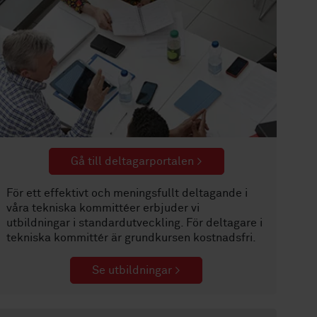
Gå till deltagarportalen >
För ett effektivt och meningsfullt deltagande i
våra tekniska kommittéer erbjuder vi
utbildningar i standardutveckling. För deltagare i
tekniska kommittér är grundkursen kostnadsfri.
Se utbildningar >