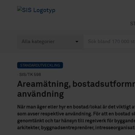
S
STANDARDUTVECKLING
· SIS/TK 598
Areamätning, bostadsutformn
användning
När man äger eller hyr en bostad/lokal är det viktigt 
som avser respektive användning. För att en bostad ska
genomtänkt och tar hänsyn till regelverk för byggand
arkitekter, byggnadsentreprenörer, intresseorganisat