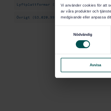
Lyftplattformar (14.260)
Diagnostik-, un
Vi använder cookies för att s
av våra produkter och tjänster
medgivande eller anpassa dit
Övrigt (53.020.99)
S
Nödvändig
a
m
t
y
c
k
Avvisa
e
s
v
a
l