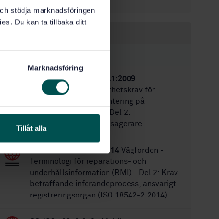
1493:2010
k och stödja marknadsföringen
es. Du kan ta tillbaka ditt
Inom samma område
STANDARDER
Marknadsföring
SS-EN 1756-2:2004+A1:2009
Bakgavellyftar - Säkerhetskrav för
bakgavellyftar för montering på
hjulförsedda fordon - Del 2:
Bakgavellyftar för passagerare
Tillåt alla
SS-EN ISO 18542-2:2014
Vägfordon -
Terminologi för reparations- och
underhållsinformation (RMI) - Del 2: Krav
beträffande införandeprocess, ansvarigt
registreringsorgan (ISO 18542-2:2014)