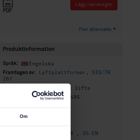
Lägg i varukorgen
PDF
Fler alternativ
Produktinformation
Engelska
Språk:
Lyftplattformar, SIS/TK
Framtagen av:
267
Vehicle lifts
Internationell titel:
STD-80039485
Artikelnummer:
3
Utgåva:
2022-11-21
Fastställd:
Om
120
Antal sidor:
SS-EN 1493:2010
,
SS-EN
Ersätter: