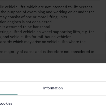
e vehicle lifts, which are not intended to lift persons
or the purpose of examining and working on or under the
 may consist of one or more lifting units.
tion engines is not considered.
se is assumed to be horizontal.
ng a lifted vehicle on wheel supporting lifts, e.g. for
, and vehicle lifts for rail-bound vehicles.
azards which may arise on vehicle lifts where the
the majority of cases and is therefore not considered in
hicles (see EN 14010:2003+A1:2009).
are manufactured six months after the date of its
Information
cookies