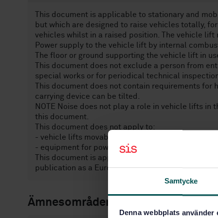
This document is applicable to stationary and mobil
but which are designed to raise vehicles totally, f
vehicles whilst in a raised position. The vehicle lift
Power supply to the vehicle lift by internal combus
The floor or ground supporting the vehicle lift in u
This document does not exclude a person from enteri
special works or for periodical technical inspection
This document does not contain requirements for h
carrying device can be tilted.
NOTE Noise does not play a role in vehicle lifts in 
this document.
This document does not apply to:
- vehicle lifts movable when loaded;
- equipment for power driven parking of motor ve
This document is applicable to vehicle lifts which 
publication as a European Standard.
Samtycke
Ämnesområden
Denna webbplats använder 