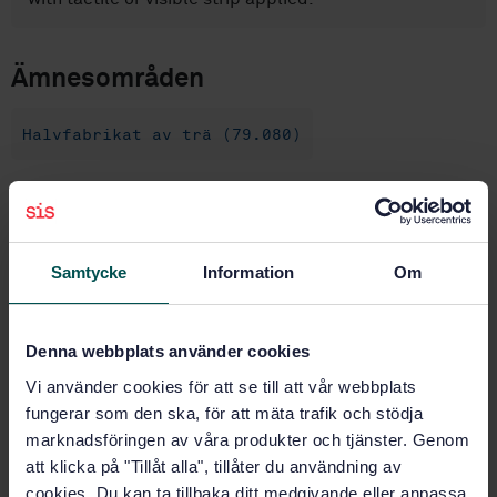
Ämnesområden
Halvfabrikat av trä (79.080)
Köp denna standard
Samtycke
Information
Om
STANDARD
SVENSK STANDARD
· SS-EN 14342:2005
Trägolv - Egenskaper, utvärdering av
Denna webbplats använder cookies
överensstämmelse och märkning
Vi använder cookies för att se till att vår webbplats
Prenumerera på standarden - Läs mer
fungerar som den ska, för att mäta trafik och stödja
marknadsföringen av våra produkter och tjänster. Genom
Pris:
1 250 SEK
att klicka på "Tillåt alla", tillåter du användning av
Lägg i varukorgen
cookies. Du kan ta tillbaka ditt medgivande eller anpassa