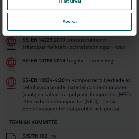
Tillåt urval
Inom samma område
Avvisa
STANDARDER
SS-EN 14229:2010
Träkonstruktioner -
Trästolpar för kraft- och teleledningar - Krav
SS-EN 13756:2018
Trägolv - Terminologi
SS-EN 15534-4:2014
Kompositer tillverkade av
cellulosabaserade material och termoplaster
(vanligen kallad trä-polymer-kompositer (WPC)
eller naturfiberkompositer (NFC)) - Del 4:
Specifikationer för trallprofiler och plattor
TEKNISK KOMMITTÉ
SIS/TK 182
Trä