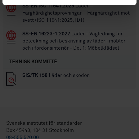
SS-EN ISO 11641:2025
Läder –
Färghärdighetsprovningar – Färghärdighet mot
svett (ISO 11641:2025, IDT)
SS-EN 16223-1:2022
Läder - Vägledning för
beteckning och beskrivning av läder i möbler
och i fordonsinteriör - Del 1: Möbelklädsel
TEKNISK KOMMITTÉ
SIS/TK 158
Läder och skodon
Svenska institutet för standarder
Box 45443, 104 31 Stockholm
08-555 520 00