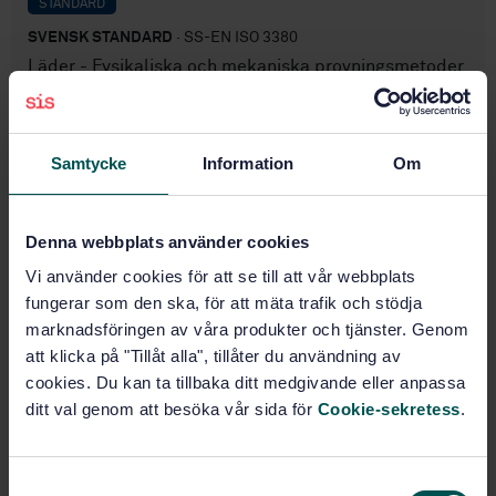
STANDARD
SVENSK STANDARD
· SS-EN ISO 3380
Läder - Fysikaliska och mekaniska provningsmetoder
- Bestämning av krymptemperatur upp till 100 grader
Celsius (ISO 3380:2002)
Samtycke
Information
Om
Prenumerera på standarden - Läs mer
Pris:
687 SEK
Denna webbplats använder cookies
Lägg i varukorgen
PDF
Vi använder cookies för att se till att vår webbplats
fungerar som den ska, för att mäta trafik och stödja
Fler alternativ
marknadsföringen av våra produkter och tjänster. Genom
att klicka på "Tillåt alla", tillåter du användning av
cookies. Du kan ta tillbaka ditt medgivande eller anpassa
Produktinformation
ditt val genom att besöka vår sida för
Cookie-sekretess
.
Engelska
Språk:
Läder, SIS/TK 158/AG 01
Framtagen av:
S