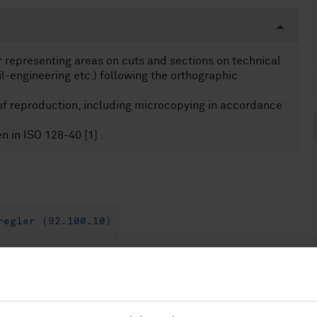
or representing areas on cuts and sections on technical
il-engineering etc.) following the orthographic
 of reproduction, including microcopying in accordance
n in ISO 128-40 [1] .
regler (92.100.10)