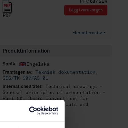
Pris:
687 SEK
Lägg i varukorgen
PDF
Fler alternativ
Produktinformation
Engelska
Språk:
Teknisk dokumentation,
Framtagen av:
SIS/TK 507/AG 01
Technical drawings -
Internationell titel:
General principles of presentation -
Part 50: Basic conventions for
representing areas on cuts and
sections
STD-30159
Artikelnummer:
1
Utgåva: