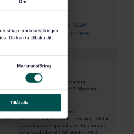
Om
2001-05-11
Fastställd:
8
Antal sidor:
SS-ISO 128
,
SS 32204
Ersätter:
k och stödja marknadsföringen
SS-EN ISO 128-3:2020
Ersätts av:
es. Du kan ta tillbaka ditt
Inom samma område
Marknadsföring
STANDARDER
SS 1900-2
Ritningar och andra
produkthandlingar - Del 2: Styrande
dokument
Tillåt alla
SS-EN ISO 3098-4
Teknisk
produktdokumentation - Textning - Del 4:
Diakritiska och speciella tecken för det
latinska alfabetet (ISO 3098-4;2000)