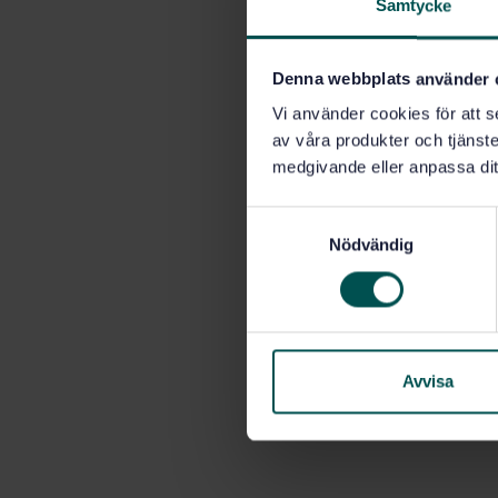
Samtycke
Denna webbplats använder 
Vi använder cookies för att s
av våra produkter och tjänster
medgivande eller anpassa dit
S
Nödvändig
a
m
t
y
c
k
Avvisa
e
s
v
a