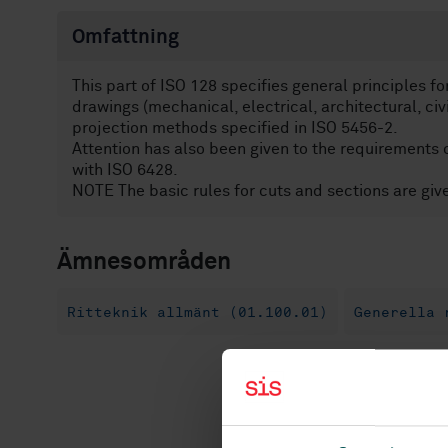
Omfattning
This part of ISO 128 specifies general principles f
drawings (mechanical, electrical, architectural, civ
projection methods specified in ISO 5456-2.
Attention has also been given to the requirements
with ISO 6428.
NOTE The basic rules for cuts and sections are give
Ämnesområden
Ritteknik allmänt (01.100.01)
Generella 