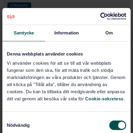
STANDARD
SVENSK STANDARD
· SS-EN ISO 25197:2020/A11:2023
Båtar - Elektriska/elektroniska system för styrning,
växel och gas
Samtycke
Information
Om
Prenumerera på standarden - Läs mer
Denna webbplats använder cookies
Pris:
789 SEK
Vi använder cookies för att se till att vår webbplats
Lägg i varukorgen
fungerar som den ska, för att mäta trafik och stödja
PDF
marknadsföringen av våra produkter och tjänster. Genom
att klicka på "Tillåt alla", tillåter du användning av
Fler alternativ
cookies. Du kan ta tillbaka ditt medgivande eller anpassa
ditt val genom att besöka vår sida för
Cookie-sekretess
.
Produktinformation
Engelska
Språk:
S
Nödvändig
Fritidsbåtar (under 24 m),
a
Framtagen av:
SIS/TK 232