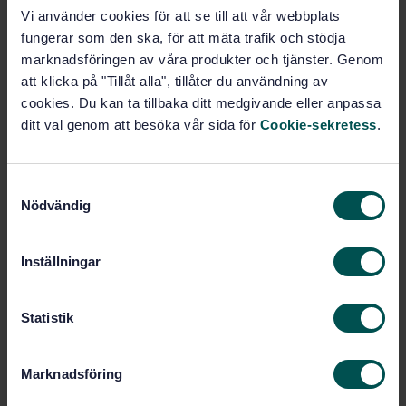
Vi använder cookies för att se till att vår webbplats
IDT)
fungerar som den ska, för att mäta trafik och stödja
marknadsföringen av våra produkter och tjänster. Genom
Prenumerera på standarden - Läs mer
att klicka på "Tillåt alla", tillåter du användning av
Pris:
943 SEK
cookies. Du kan ta tillbaka ditt medgivande eller anpassa
ditt val genom att besöka vår sida för
Cookie-sekretess
.
Lägg i varukorgen
PDF
S
Fler alternativ
Nödvändig
a
m
Produktinformation
t
Inställningar
y
Engelska
Språk:
c
Fritidsbåtar (under 24 m),
Framtagen av:
k
Statistik
SIS/TK 232
e
Small craft — Watertight
s
Internationell titel:
Marknadsföring
or quick-draining recesses and cockpits
v
— Amendment 1 (ISO 11812:2020/Amd
a