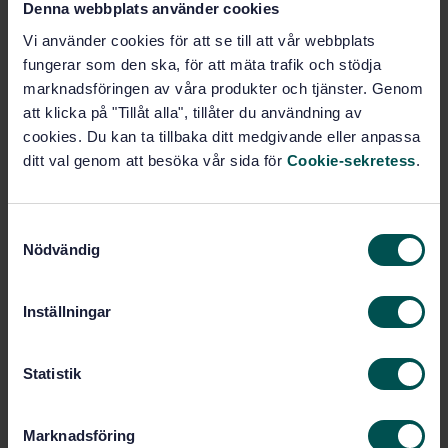
Köp denna standard
Denna webbplats använder cookies
Vi använder cookies för att se till att vår webbplats
STANDARD
fungerar som den ska, för att mäta trafik och stödja
marknadsföringen av våra produkter och tjänster. Genom
SVENSK STANDARD
· SS-ISO 15738:2019
att klicka på "Tillåt alla", tillåter du användning av
Skeppsteknik - Gasuppblåsningssystem för
uppblåsbar livräddningsutrustning (ISO 15738:2019,
cookies. Du kan ta tillbaka ditt medgivande eller anpassa
IDT)
ditt val genom att besöka vår sida för
Cookie-sekretess
.
Prenumerera på standarden - Läs mer
S
Pris:
789 SEK
Nödvändig
a
Lägg i varukorgen
m
PDF
t
Inställningar
y
Fler alternativ
c
k
Statistik
e
Produktinformation
s
Marknadsföring
v