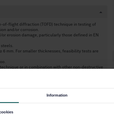
-of-flight diffraction (TOFD) technique in testing of
sion and/or corrosion.
d/or erosion damage, particularly those defined in EN
 steels.
 6 mm. For smaller thicknesses, feasibility tests are
too.
echnique or in combination with other non-destructive
 to detect material loss caused by erosion and/or
using reflected and/or diffracted ultrasonic signals.
.
Information
cookies