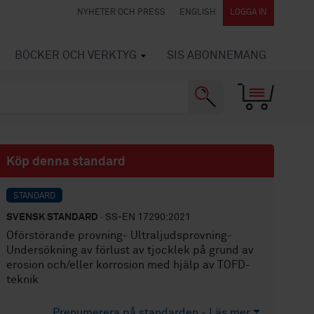
NYHETER OCH PRESS
ENGLISH
LOGGA IN
BÖCKER OCH VERKTYG
SIS ABONNEMANG
Köp denna standard
STANDARD
SVENSK STANDARD
· SS-EN 17290:2021
Oförstörande provning- Ultraljudsprovning-
Undersökning av förlust av tjocklek på grund av
erosion och/eller korrosion med hjälp av TOFD-
teknik
Prenumerera på standarden - Läs mer