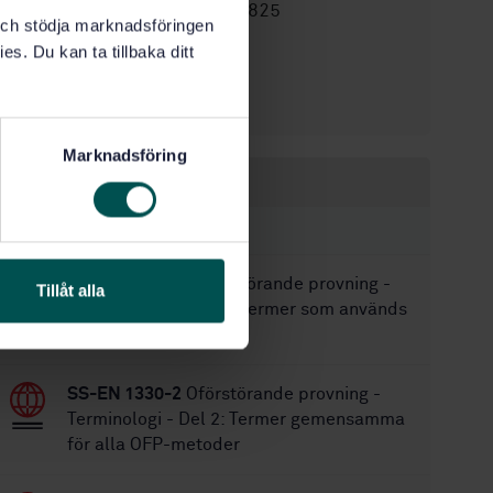
STD-80031825
Artikelnummer:
k och stödja marknadsföringen
1
Utgåva:
es. Du kan ta tillbaka ditt
2021-10-19
Fastställd:
28
Antal sidor:
Marknadsföring
Inom samma område
STANDARDER
SS-EN 1330-10
Oförstörande provning -
Tillåt alla
Terminologi - Del 10: Termer som används
vid visuell kontroll
SS-EN 1330-2
Oförstörande provning -
Terminologi - Del 2: Termer gemensamma
för alla OFP-metoder