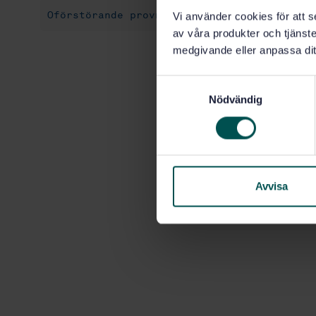
Oförstörande provning (19.100)
Vi använder cookies för att s
av våra produkter och tjänster
medgivande eller anpassa dit
S
Nödvändig
a
m
t
y
c
k
Avvisa
e
s
v
a
l