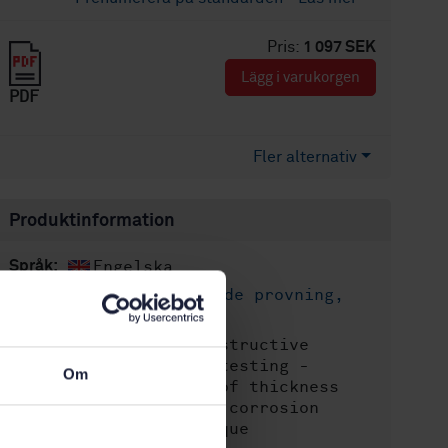
Pris:
1 097 SEK
Lägg i varukorgen
PDF
Fler alternativ
Produktinformation
Engelska
Språk:
Oförstörande provning,
Framtagen av:
SIS/TK 125
Non-destructive
Internationell titel:
testing - Ultrasonic testing -
Om
Examination for loss of thickness
due to erosion and/or corrosion
using the TOFD technique