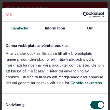
Köp denna standard
STANDARD
SVENSK STANDARD
· SS-EN ISO 8502-2:2017
Samtycke
Information
Om
Behandling av stålytor innan påläggning av målarfärg
och liknande produkter - Provning för bedömning av
ytrenhet - Del 2: Laboratoriebestämning av klorid på
Denna webbplats använder cookies
rengjorda ytor (ISO 8502-2:2017)
Vi använder cookies för att se till att vår webbplats
fungerar som den ska, för att mäta trafik och stödja
Prenumerera på standarden - Läs mer
marknadsföringen av våra produkter och tjänster. Genom
att klicka på "Tillåt alla", tillåter du användning av
Pris:
789 SEK
cookies. Du kan ta tillbaka ditt medgivande eller anpassa
Lägg i varukorgen
ditt val genom att besöka vår sida för
Cookie-sekretess
.
PDF
Fler alternativ
S
Nödvändig
a