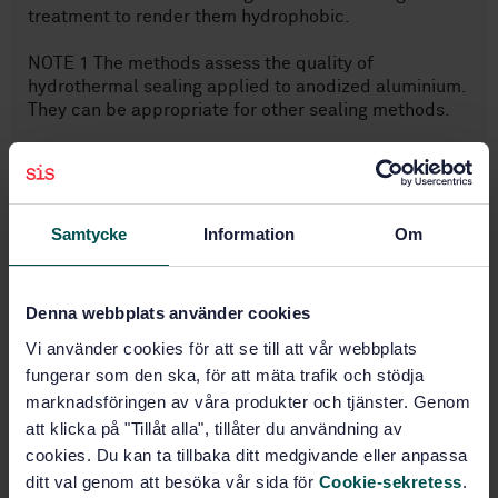
treatment to render them hydrophobic.
NOTE 1 The methods assess the quality of
hydrothermal sealing applied to anodized aluminium.
They can be appropriate for other sealing methods.
NOTE 2 The methods are destructive and can serve
as reference methods in case of doubt or dispute
regarding the results of the test for loss of absorptive
power (see ISO 2143) or the measurement of
Samtycke
Information
Om
admittance (see ISO 2931).
Denna webbplats använder cookies
Vi använder cookies för att se till att vår webbplats
Ämnesområden
fungerar som den ska, för att mäta trafik och stödja
marknadsföringen av våra produkter och tjänster. Genom
Ytbehandling (25.220.20)
att klicka på "Tillåt alla", tillåter du användning av
cookies. Du kan ta tillbaka ditt medgivande eller anpassa
ditt val genom att besöka vår sida för
Cookie-sekretess
.
Köp denna standard