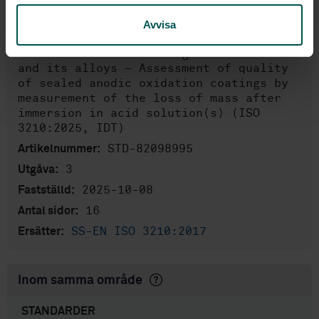
Engelska
Språk:
Avvisa
Aluminium, SIS/TK 624/AG 01
Framtagen av:
Anodizing of aluminium
Internationell titel:
and its alloys — Assessment of quality
of sealed anodic oxidation coatings by
measurement of the loss of mass after
immersion in acid solution(s) (ISO
3210:2025, IDT)
STD-82098995
Artikelnummer:
3
Utgåva:
2025-10-08
Fastställd:
16
Antal sidor:
SS-EN ISO 3210:2017
Ersätter:
Inom samma område
STANDARDER