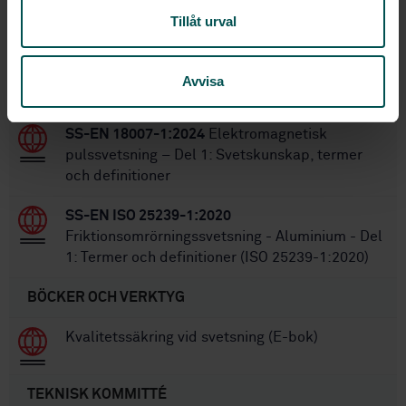
SS-EN ISO 17658:2015
Svetsning -
Tillåt urval
Diskontinuiteter och formavvikelser för
gasskurna snitt, laserskurna snitt och
plasmaskurna snitt - Terminologi (ISO
Avvisa
17658:2002)
SS-EN 18007-1:2024
Elektromagnetisk
pulssvetsning – Del 1: Svetskunskap, termer
och definitioner
SS-EN ISO 25239-1:2020
Friktionsomrörningssvetsning - Aluminium - Del
1: Termer och definitioner (ISO 25239-1:2020)
BÖCKER OCH VERKTYG
Kvalitetssäkring vid svetsning (E-bok)
TEKNISK KOMMITTÉ