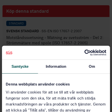
Köp denna standard
STANDARD
SVENSK STANDARD
· SS-EN ISO 17657-2:2007
Motståndssvetsning - Mätning av svetsström - Del 2:
Strömmätare med spole (ISO 17657-2:2005)
Prenumerera på standarden - Läs mer
Pris:
943 SEK
Samtycke
Information
Om
Lägg i varukorgen
PDF
Denna webbplats använder cookies
Fler alternativ
Vi använder cookies för att se till att vår webbplats
fungerar som den ska, för att mäta trafik och stödja
marknadsföringen av våra produkter och tjänster. Genom
Produktinformation
att klicka på "Tillåt alla", tillåter du användning av