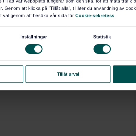
e till att vår webbplats fungerar som den ska, för att mäta trafi
. Genom att klicka på "Tillåt alla", tillåter du användning av cooki
t val genom att besöka vår sida för
Cookie-sekretess
.
Inställningar
Statistik
Tillåt urval