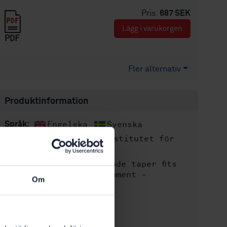
Pris:
687 SEK
Lägg i varukorgen
PDF
Fler alternativ
Produktinformation
Engelska
Svenska
Språk:
Svenska institutet för
Framtagen av:
standarder
Electrode taper fits
Internationell titel:
for spot welding equipment -
Om
Dimensions
STD-3976
Artikelnummer:
1
Utgåva: