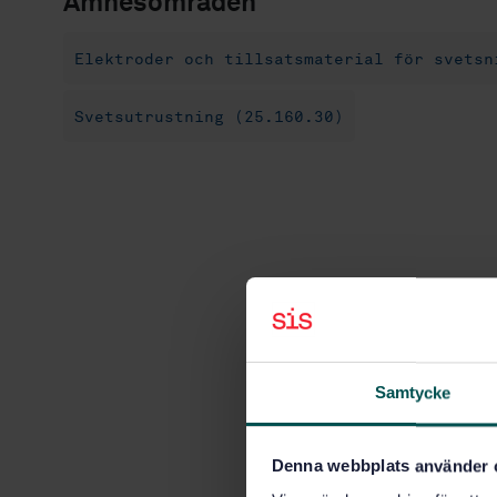
Ämnesområden
Elektroder och tillsatsmaterial för svetsn
Svetsutrustning (25.160.30)
Samtycke
Denna webbplats använder 