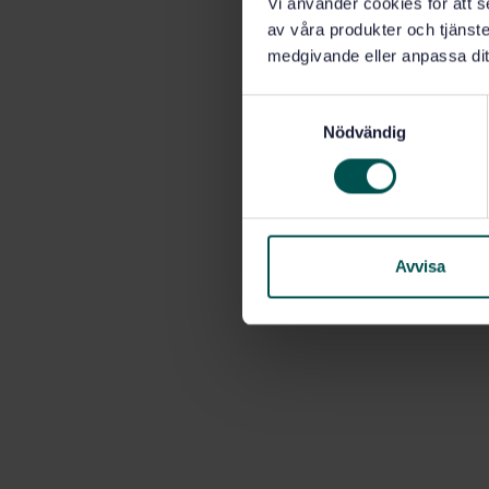
Vi använder cookies för att s
av våra produkter och tjänster
medgivande eller anpassa dit
S
Nödvändig
a
m
t
y
c
k
Avvisa
e
s
v
a
l