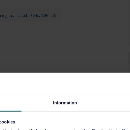
ing av stål (25.160.20)
Information
cookies