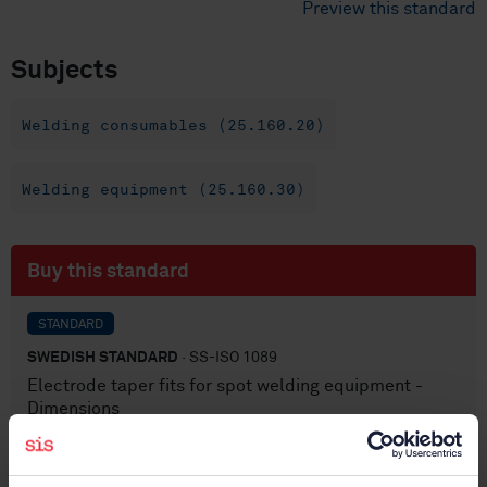
Preview this standard
Subjects
Welding consumables (25.160.20)
Welding equipment (25.160.30)
Buy this standard
STANDARD
SWEDISH STANDARD
· SS-ISO 1089
Electrode taper fits for spot welding equipment -
Dimensions
Subscribe on standards - Read more