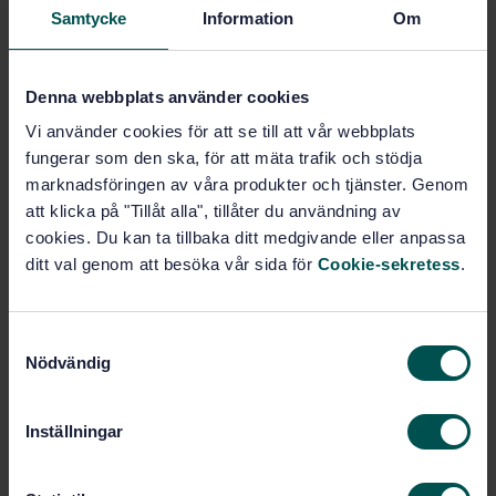
Samtycke
Information
Om
Price:
687 SEK
Add to cart
PDF
Denna webbplats använder cookies
Vi använder cookies för att se till att vår webbplats
Show more
fungerar som den ska, för att mäta trafik och stödja
marknadsföringen av våra produkter och tjänster. Genom
Product information
att klicka på "Tillåt alla", tillåter du användning av
cookies. Du kan ta tillbaka ditt medgivande eller anpassa
English
Swedish
Language:
ditt val genom att besöka vår sida för
Cookie-sekretess
.
Svenska institutet för
Written by:
standarder
S
International title:
Nödvändig
a
STD-3976
Article no:
m
1
Edition:
t
Inställningar
4/1/1981
Approved:
y
4
No of pages:
c