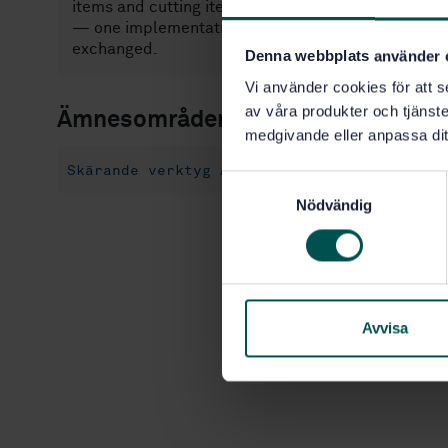
items and cutting item features;— definitions of re
— one implementation method by which the standar
exchanged.
Denna webbplats använder 
Vi använder cookies för att s
av våra produkter och tjänster
Ämnesområden
medgivande eller anpassa dit
Skärande verktyg Allmänt (25.100.01)
IT-
S
Nödvändig
a
m
t
y
c
k
Avvisa
e
s
v
a
l