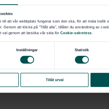
ference systems for cutting items and their properties;
d data defined in this part of ISO 13399 can be
cookies
e till att vår webbplats fungerar som den ska, för att mäta trafi
. Genom att klicka på "Tillåt alla", tillåter du användning av cooki
t val genom att besöka vår sida för
Cookie-sekretess
.
 tillämpningar inom industrin (35.240.50)
Inställningar
Statistik
Tillåt urval