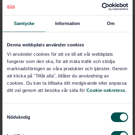
Prenumerera på standarden - Läs mer
Pris:
1 865 SEK
Samtycke
Information
Om
Lägg i varukorgen
PDF
Denna webbplats använder cookies
Fler alternativ
Vi använder cookies för att se till att vår webbplats
fungerar som den ska, för att mäta trafik och stödja
marknadsföringen av våra produkter och tjänster. Genom
Produktinformation
att klicka på "Tillåt alla", tillåter du användning av
cookies. Du kan ta tillbaka ditt medgivande eller anpassa
Engelska
Språk:
ditt val genom att besöka vår sida för
Cookie-sekretess
.
Svenska institutet för
Framtagen av:
standarder
Industrial automation
Internationell titel:
S
systems - Manufacturing message
Nödvändig
a
specification- Part 1: Service
m
definition. Amendment 1:1993, amendment
t
2:1995,corrigendum 1:1995 and