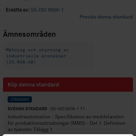
·
Ersätts av:
SS-ISO 9506-1
Provläs denna standard
Ämnesområden
Mätning och styrning av
industriella processer
(25.040.40)
Köp denna standard
STANDARD
SVENSK STANDARD
· SS-ISO 9506-1 T1
Industriautomation - Specifikation av meddelanden
för produktionsutrustningar (MMS) - Del 1: Definition
av tjänster. Tillägg 1