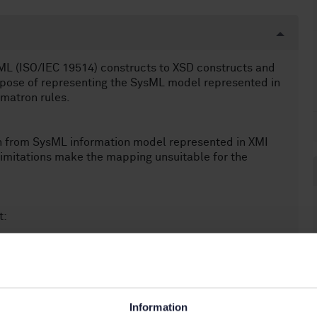
ML (ISO/IEC 19514) constructs to XSD constructs and
rpose of representing the SysML model represented in
matron rules.
n from SysML information model represented in XMI
imitations make the mapping unsuitable for the
t:
 and conventions of the XSD for the ISO 10303 series
Information