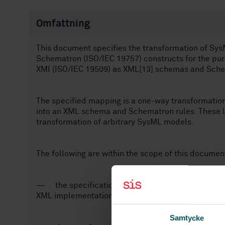
Omfattning
This document specifies the transformation of Sys
Schematron (ISO/IEC 19757) constructs for the pu
XMI (ISO/IEC 19509) as XML[13] schemas and Sche
The specified mapping is a one-way transformatio
into an XML schema and Schematron rules. These l
transformation of arbitrary SysML models.
The following are within the scope of this documen
— the specification of the structure, components,
XML implementation method;
Samtycke