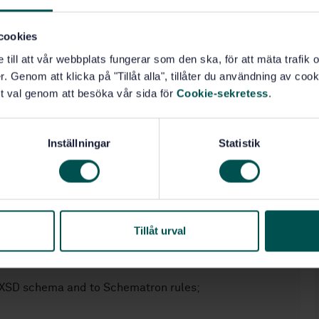
cts represented in XMI to XSD constructs for the
s as XML schemas;
cookies
e till att vår webbplats fungerar som den ska, för att mäta trafi
ematron constructs for the purpose of representing
. Genom att klicka på "Tillåt alla", tillåter du användning av cooki
s Schematron rules.
t val genom att besöka vår sida för
Cookie-sekretess
.
nt:
Inställningar
Statistik
ts into XSD constructs that are not used in the
cts into XSD constructs for other purposes than
Tillåt urval
XSD schema and to Schematron rules;