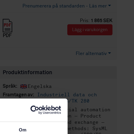
Prenumerera på standarden - Läs mer
Pris:
1 865 SEK
Lägg i varukorgen
PDF
Fler alternativ
Produktinformation
Engelska
Språk:
Industriell data och
Framtagen av:
interoperabilitet, SIS/TK 280
Industrial automation
Internationell titel:
systems and integration — Product
data representation and exchange —
Part 15: Description methods: SysML
Om