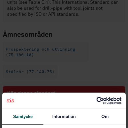
units (see Table C.1). This International Standard can
also be used for drill-pipe with tool joints not
specified by ISO or API standards.
Ämnesområden
Prospektering och utvinning
(75.180.10)
Stålrör (77.140.75)
Köp denna standard
STANDARD
Samtycke
Information
Om
SVENSK STANDARD
· SS-EN ISO 11961:2008
Petroleum- och naturgasindustrier - Borrör av stål -