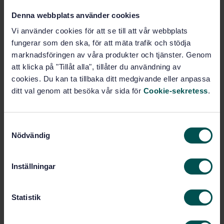
Krav (ISO 11961:2008)
Denna webbplats använder cookies
Prenumerera på standarden - Läs mer
Vi använder cookies för att se till att vår webbplats
fungerar som den ska, för att mäta trafik och stödja
Pris:
1 988 SEK
marknadsföringen av våra produkter och tjänster. Genom
Lägg i varukorgen
att klicka på "Tillåt alla", tillåter du användning av
PDF
cookies. Du kan ta tillbaka ditt medgivande eller anpassa
ditt val genom att besöka vår sida för
Cookie-sekretess
.
Fler alternativ
S
Produktinformation
Nödvändig
a
m
Engelska
Språk:
t
Inställningar
Gassystem, SIS/TK 289
Framtagen av:
y
Petroleum and natural
Internationell titel:
c
gas industries - Steel drill pipe (ISO
k
Statistik
11961:2008)
e
STD-68136
Artikelnummer:
s