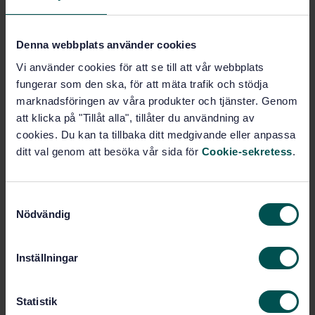
Köp denna standard
Denna webbplats använder cookies
Vi använder cookies för att se till att vår webbplats
STANDARD
fungerar som den ska, för att mäta trafik och stödja
SVENSK STANDARD
· SS-EN 1601:2014/AC:2014
marknadsföringen av våra produkter och tjänster. Genom
Flytande petroleumprodukter - Oblyad bensin -
att klicka på "Tillåt alla", tillåter du användning av
Bestämning av halten organiska oxygenater och totalt
cookies. Du kan ta tillbaka ditt medgivande eller anpassa
organiskt bunden syre genom gaskromatografisk
metod (O-FID)
ditt val genom att besöka vår sida för
Cookie-sekretess
.
Prenumerera på standarden - Läs mer
S
Pris:
0 SEK
Nödvändig
a
m
Lägg i varukorgen
PDF
t
Inställningar
y
c
Fler alternativ
k
Statistik