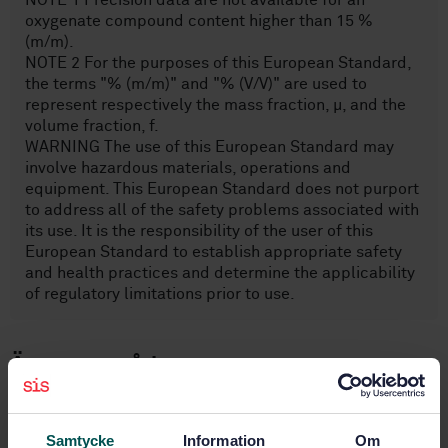
NOTE 1 Precision data are not available for an
oxygenate compound content higher than 15 %
(m/m).
NOTE 2 For the purposes of this European Standard,
the terms "% (m/m)" and "% (V/V)" are used to
represent respectively the mass fraction, µ, and the
volume fraction, f.
WARNING The use of this European Standard may
involve hazardous materials, operations and
equipment. This European Standard does not purport
to address all of the safety problems associated with
its use. It is the responsibility of the user of this
European Standard to establish appropriate safety
and health practices and determine the applicability
of regulatory limitations prior to use.
Ämnesområden
Flytande bränslen (75.160.20)
Samtycke
Information
Om