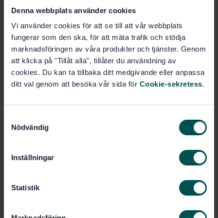
Denna webbplats använder cookies
Vi använder cookies för att se till att vår webbplats
Köp denna standard
fungerar som den ska, för att mäta trafik och stödja
marknadsföringen av våra produkter och tjänster. Genom
STANDARD
att klicka på "Tillåt alla", tillåter du användning av
cookies. Du kan ta tillbaka ditt medgivande eller anpassa
SVENSK STANDARD
· SS-EN 14274:2013/AC:2013
ditt val genom att besöka vår sida för
Cookie-sekretess
.
Motorbränslen - Fastställande av kvaliteten på
motorbensin och dieselbränsle - Ett system för
övervakning av bränslekvaliteter
S
Nödvändig
a
Prenumerera på standarden - Läs mer
m
Pris:
0 SEK
t
Inställningar
y
Lägg i varukorgen
c
PDF
k
Statistik
e
Fler alternativ
s
Marknadsföring