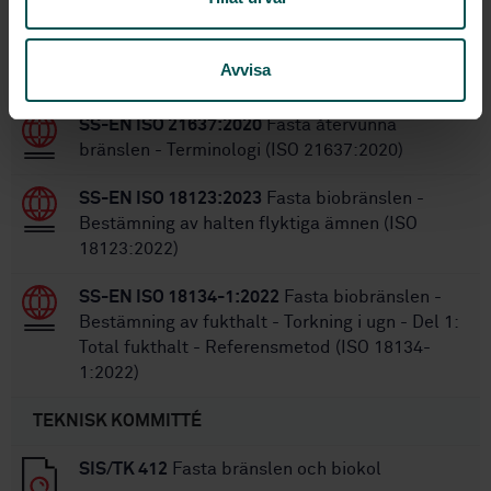
Inom samma område
Avvisa
STANDARDER
SS-EN ISO 21637:2020
Fasta återvunna
bränslen - Terminologi (ISO 21637:2020)
SS-EN ISO 18123:2023
Fasta biobränslen -
Bestämning av halten flyktiga ämnen (ISO
18123:2022)
SS-EN ISO 18134-1:2022
Fasta biobränslen -
Bestämning av fukthalt - Torkning i ugn - Del 1:
Total fukthalt - Referensmetod (ISO 18134-
1:2022)
TEKNISK KOMMITTÉ
SIS/TK 412
Fasta bränslen och biokol