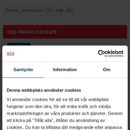
Fasta bränslen (75.160.10)
Köp denna standard
STANDARD
SVENSK STANDARD
· SS-EN 15210-1:2010
Fasta biobränslen - Bestämning av mekanisk
hållfasthet hos pellets och briketter - Del 1: Pellets
Samtycke
Information
Om
Prenumerera på standarden - Läs mer
Denna webbplats använder cookies
Pris:
789 SEK
Vi använder cookies för att se till att vår webbplats
Lägg i varukorgen
fungerar som den ska, för att mäta trafik och stödja
PDF
marknadsföringen av våra produkter och tjänster. Genom
att klicka på "Tillåt alla", tillåter du användning av
Fler alternativ
cookies. Du kan ta tillbaka ditt medgivande eller anpassa