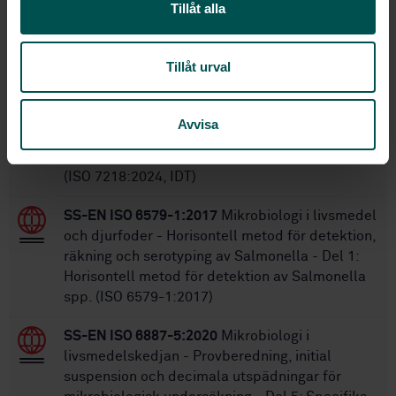
Tillåt alla
Inom samma område
Tillåt urval
STANDARDER
SS-EN ISO 7218:2024
Mikrobiologi i
Avvisa
livsmedelskedjan – Allmänna krav och
vägledning för mikrobiologiska undersökningar
(ISO 7218:2024, IDT)
SS-EN ISO 6579-1:2017
Mikrobiologi i livsmedel
och djurfoder - Horisontell metod för detektion,
räkning och serotyping av Salmonella - Del 1:
Horisontell metod för detektion av Salmonella
spp. (ISO 6579-1:2017)
SS-EN ISO 6887-5:2020
Mikrobiologi i
livsmedelskedjan - Provberedning, initial
suspension och decimala utspädningar för