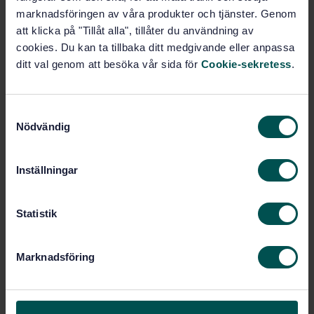
Fler alternativ
marknadsföringen av våra produkter och tjänster. Genom
att klicka på "Tillåt alla", tillåter du användning av
cookies. Du kan ta tillbaka ditt medgivande eller anpassa
Produktinformation
ditt val genom att besöka vår sida för
Cookie-sekretess
.
Engelska
Språk:
Livsmedelsanalyser, SIS/TK
Framtagen av:
S
435/AG 05
Nödvändig
a
Microbiology of the food
Internationell titel:
m
chain - Requirements and guidelines for
t
conducting challenge tests of food and
Inställningar
y
feed products - Part 2: Challenge tests
c
to study inactivation potential and
k
Statistik
kinetic parameters (ISO 20976-2:2022)
e
STD-80039517
Artikelnummer:
s
1
Utgåva:
Marknadsföring
v
2022-11-22
Fastställd:
a
36
Antal sidor:
l