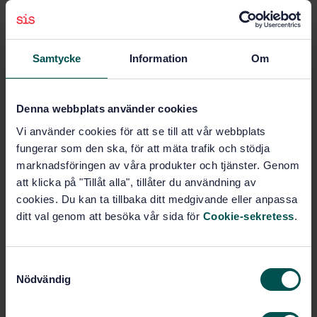
Manual measurement of snow water equivalent
Prenumerera på standarden - Läs mer
Samtycke
Information
Om
Pris:
1 420 SEK
Lägg i varukorgen
Denna webbplats använder cookies
PDF
Vi använder cookies för att se till att vår webbplats
fungerar som den ska, för att mäta trafik och stödja
Fler alternativ
marknadsföringen av våra produkter och tjänster. Genom
att klicka på "Tillåt alla", tillåter du användning av
Produktinformation
cookies. Du kan ta tillbaka ditt medgivande eller anpassa
ditt val genom att besöka vår sida för
Cookie-sekretess
.
Engelska
Språk:
Hydrometri, SIS/TK 432
Framtagen av:
S
Manual measurement of
Internationell titel:
Nödvändig
a
snow water equivalent
m
STD-105536
Artikelnummer:
t